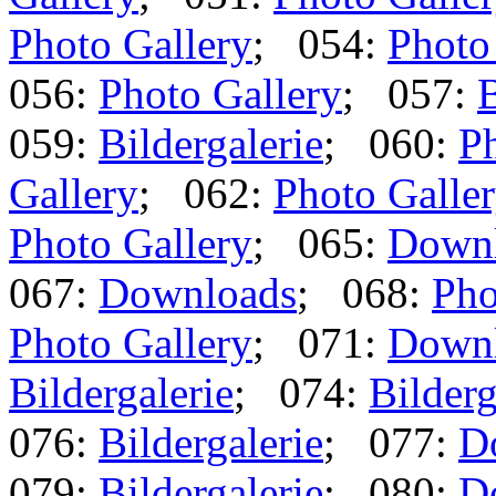
Photo Gallery
; 054:
Photo
056:
Photo Gallery
; 057:
B
059:
Bildergalerie
; 060:
Ph
Gallery
; 062:
Photo Galle
Photo Gallery
; 065:
Down
067:
Downloads
; 068:
Pho
Photo Gallery
; 071:
Down
Bildergalerie
; 074:
Bilderg
076:
Bildergalerie
; 077:
D
079:
Bildergalerie
; 080:
D