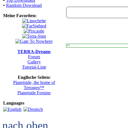
•
Top Downloads
•
Random Download
Meine Favoriten:
0%
TERRA-Dreams
Forum
Gallery
Tutorial-Liste
Englische Seiten:
Planetside, the home of
Terragen™
Planetside Forums
Languages
nach oben