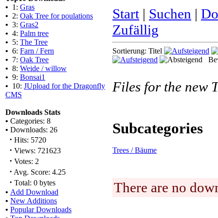
•
1:
Gras
Start
|
Suchen
|
Do
•
2:
Oak Tree for poulations
•
3:
Gras2
Zufällig
•
4:
Palm tree
•
5:
The Tree
•
6:
Farn / Fern
Sortierung: Titel
•
7:
Oak Tree
Bew
•
8:
Weide / willow
•
9:
Bonsai1
Files for the new 
•
10:
JUpload for the Dragonfly
CMS
Downloads Stats
•
Categories: 8
Subcategories
•
Downloads: 26
·
Hits: 5720
·
Trees / Bäume
Views: 721623
·
Votes: 2
·
Avg. Score: 4.25
·
Total: 0 bytes
There are no down
•
Add Download
•
New Additions
•
Popular Downloads