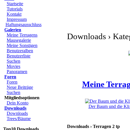
Startseite
Tutorials
Kontakt
Impressum
Haftungsausschluss
Galerien
Downloads › Kateg
Meine Terragens
Mausegalerie
Meine Sonstigen
Benutzeralben
Benutzerliste
Suchen
Movies
Panoramen
Foren
Foren
Meine Terrag
Neue Beiträge
Suchen
Mitgliedsoptionen
Dein Konto
Der Baum und die Kli 
Downloads
Downloads
Trees/Bäume
Downloads › Terragen 2 tp
Top10 Downloads