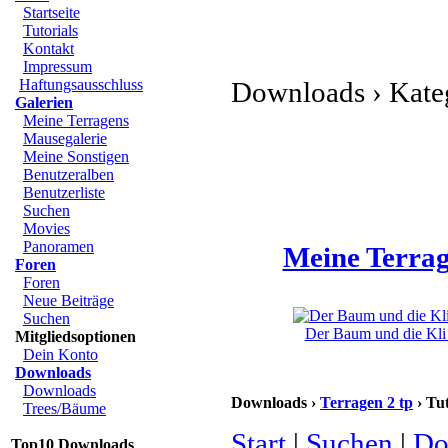
Startseite
Tutorials
Kontakt
Impressum
Haftungsausschluss
Downloads › Katego
Galerien
Meine Terragens
Mausegalerie
Meine Sonstigen
Benutzeralben
Benutzerliste
Suchen
Movies
Panoramen
Meine Terrag
Foren
Foren
Neue Beiträge
Suchen
Der Baum und die Kli 
Mitgliedsoptionen
Dein Konto
Downloads
Downloads
Downloads ›
Terragen 2 tp
› Tut
Trees/Bäume
Start
|
Suchen
|
Do
Top10 Downloads