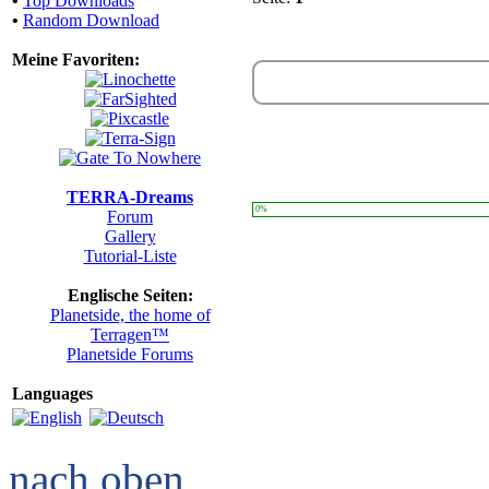
•
Top Downloads
•
Random Download
Meine Favoriten:
TERRA-Dreams
0%
Forum
Gallery
Tutorial-Liste
Englische Seiten:
Planetside, the home of
Terragen™
Planetside Forums
Languages
nach oben