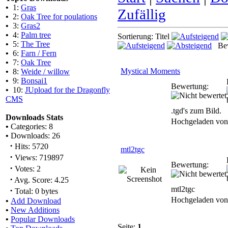
•
1:
Gras
Zufällig
•
2:
Oak Tree for poulations
•
3:
Gras2
•
4:
Palm tree
Sortierung: Titel
•
5:
The Tree
Bew
•
6:
Farn / Fern
•
7:
Oak Tree
Mystical Moments
•
8:
Weide / willow
•
9:
Bonsai1
Bewertung:
•
10:
JUpload for the Dragonfly
CMS
.tgd's zum Bild.
Downloads Stats
Hochgeladen vo
•
Categories: 8
•
Downloads: 26
·
Hits: 5720
mtl2tgc
·
Views: 719897
Bewertung:
·
Votes: 2
·
Avg. Score: 4.25
mtl2tgc
·
Total: 0 bytes
Hochgeladen vo
•
Add Download
•
New Additions
•
Popular Downloads
Seite:
1