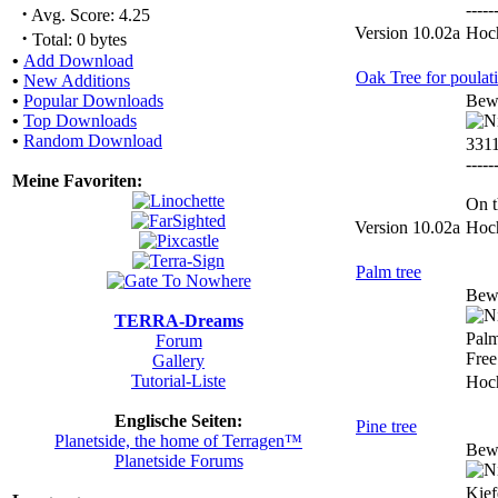
-----
·
Avg. Score: 4.25
Version 10.02a
Hoc
·
Total: 0 bytes
•
Add Download
Oak Tree for poulat
•
New Additions
•
Popular Downloads
Bew
•
Top Downloads
•
Random Download
331
-----
Meine Favoriten:
On t
Version 10.02a
Hoc
Palm tree
Bew
TERRA-Dreams
Palm
Forum
Free 
Gallery
Tutorial-Liste
Hoc
Englische Seiten:
Pine tree
Planetside, the home of Terragen™
Bew
Planetside Forums
Kief