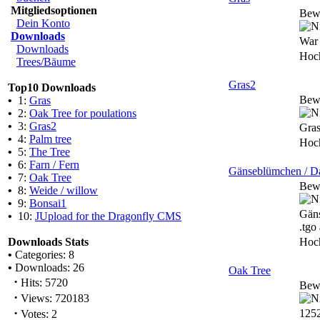
Mitgliedsoptionen
Bew
Dein Konto
Downloads
War 
Downloads
Hoc
Trees/Bäume
Gras2
Top10 Downloads
Bew
•
1:
Gras
•
2:
Oak Tree for poulations
•
3:
Gras2
Gras
•
4:
Palm tree
Hoc
•
5:
The Tree
•
6:
Farn / Fern
Gänseblümchen / Da
•
7:
Oak Tree
Bew
•
8:
Weide / willow
•
9:
Bonsai1
Gäns
•
10:
JUpload for the Dragonfly CMS
.tgo
Downloads Stats
Hoc
•
Categories: 8
•
Downloads: 26
Oak Tree
·
Hits: 5720
Bew
·
Views: 720183
·
125
Votes: 2