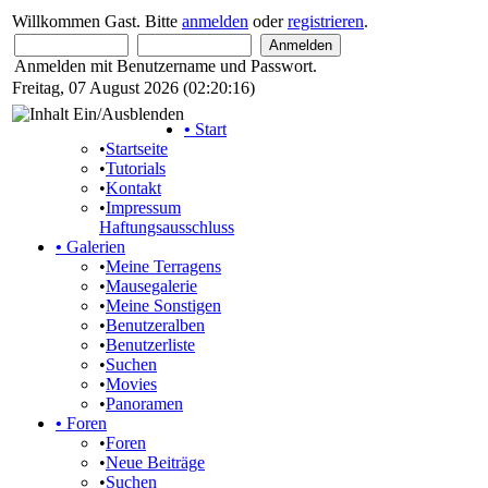
Willkommen Gast. Bitte
anmelden
oder
registrieren
.
Anmelden mit Benutzername und Passwort.
Freitag, 07 August 2026 (02:20:16)
•
Start
•
Startseite
•
Tutorials
•
Kontakt
•
Impressum
Haftungsausschluss
•
Galerien
•
Meine Terragens
•
Mausegalerie
•
Meine Sonstigen
•
Benutzeralben
•
Benutzerliste
•
Suchen
•
Movies
•
Panoramen
•
Foren
•
Foren
•
Neue Beiträge
•
Suchen