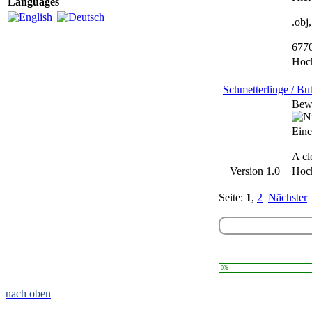
Languages
.obj
677
Hoc
Schmetterlinge / But
Bew
Eine
A cl
Version 1.0
Hoc
Seite:
1
,
2
Nächster
0%
nach oben