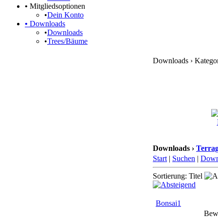
•
Mitgliedsoptionen
•
Dein Konto
•
Downloads
•
Downloads
•
Trees/Bäume
Downloads › Kategori
Downloads ›
Terrag
Start
|
Suchen
|
Down
Sortierung: Titel
Bonsai1
Bew