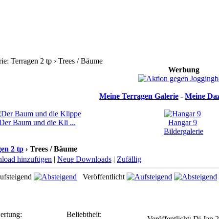
e: Terragen 2 tp › Trees / Bäume
Werbung
Meine Terragen Galerie
-
Meine Daz
Der Baum und die Kli ...
Hangar 9
Bildergalerie
en 2 tp
› Trees / Bäume
load hinzufügen
|
Neue Downloads
|
Zufällig
Veröffentlicht
ertung:
Beliebtheit:
Veröffentlicht: Di Jan