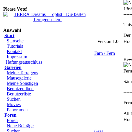
136
Please Vote!
-----
This
Auswahl
Der 
Start
Startseite
Version 1.0
Hoc
Tutorials
Kontakt
Farn / Fern
Impressum
Bew
Haftungsausschluss
Galerien
Farn
Meine Terragens
Mausegalerie
Sämt
Meine Sonstigen
Benutzeralben
-----
Benutzerliste
Suchen
Fern
Movies
Panoramen
All 
Foren
Hoc
Foren
Neue Beiträge
Suchen
Gras