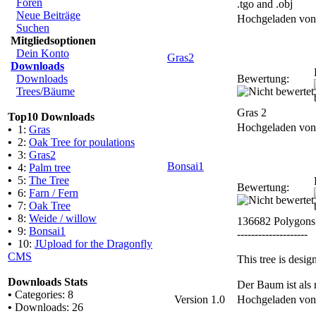
Foren
.tgo and .obj
Neue Beiträge
Hochgeladen vo
Suchen
Mitgliedsoptionen
Dein Konto
Gras2
Downloads
Downloads
Bewertung:
Trees/Bäume
Gras 2
Top10 Downloads
Hochgeladen vo
•
1:
Gras
•
2:
Oak Tree for poulations
•
3:
Gras2
Bonsai1
•
4:
Palm tree
•
5:
The Tree
Bewertung:
•
6:
Farn / Fern
•
7:
Oak Tree
•
8:
Weide / willow
136682 Polygons
•
9:
Bonsai1
--------------------
•
10:
JUpload for the Dragonfly
CMS
This tree is desi
Downloads Stats
Der Baum ist als 
•
Categories: 8
Version 1.0
Hochgeladen vo
•
Downloads: 26