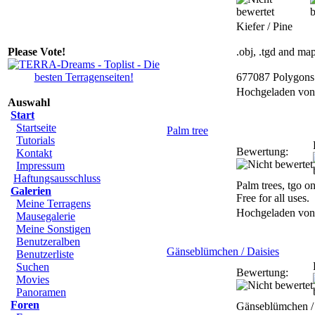
Kiefer / Pine
Please Vote!
.obj, .tgd and ma
677087 Polygons
Hochgeladen vo
Auswahl
Start
Startseite
Palm tree
Tutorials
Bewertung:
Kontakt
Impressum
Haftungsausschluss
Palm trees, tgo on
Galerien
Free for all uses.
Meine Terragens
Hochgeladen vo
Mausegalerie
Meine Sonstigen
Benutzeralben
Gänseblümchen / Daisies
Benutzerliste
Suchen
Bewertung:
Movies
Panoramen
Foren
Gänseblümchen / 