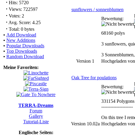
·
Hits: 5720
·
Views: 722597
sunflowers / sonnenblumen
·
Votes: 2
Bewertung:
·
Avg. Score: 4.25
·
Total: 0 bytes
68160 polys
•
Add Download
•
New Additions
3 sunflowers, quic
•
Popular Downloads
•
Top Downloads
3 Sonnenblumen, s
•
Random Download
Version 1
Hochgeladen vo
Meine Favoriten:
Oak Tree for poulations
Bewertung:
331154 Polygons
TERRA-Dreams
---------------------
Forum
Gallery
On this tree I re
Tutorial-Liste
Version 10.02a
Hochgeladen vo
Englische Seiten: