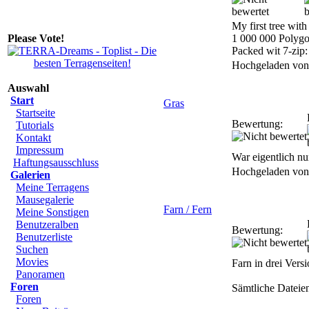
My first tree wit
Please Vote!
1 000 000 Polygo
Packed wit 7-zip:
Hochgeladen vo
Auswahl
Start
Gras
Startseite
Bewertung:
Tutorials
Kontakt
Impressum
War eigentlich nur
Haftungsausschluss
Hochgeladen vo
Galerien
Meine Terragens
Mausegalerie
Farn / Fern
Meine Sonstigen
Benutzeralben
Bewertung:
Benutzerliste
Suchen
Movies
Farn in drei Vers
Panoramen
Foren
Sämtliche Dateie
Foren