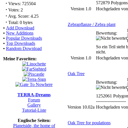
·
572879 Polygons
Views: 725504
Version 1.0
Hochgeladen vo
·
Votes: 2
·
Avg. Score: 4.25
·
Total: 0 bytes
Zebrapflanze / Zebra plant
•
Add Download
•
New Additions
Bewertung:
•
Popular Downloads
•
Top Downloads
So ein Teil steht 
•
Random Download
nicht.
Version 1.0
Hochgeladen vo
Meine Favoriten:
Oak Tree
Bewertung:
TERRA-Dreams
1252061 Polygon
Forum
---------------------
Gallery
Version 10.02a
Hochgeladen vo
Tutorial-Liste
Englische Seiten:
Oak Tree for poulations
Planetside, the home of