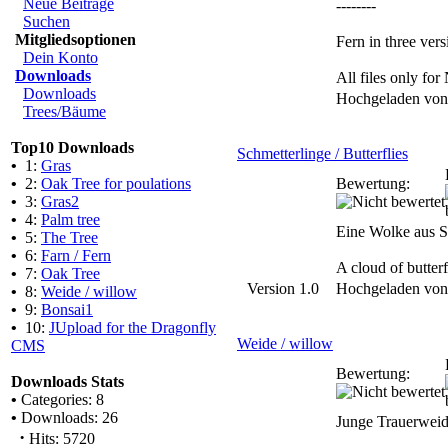
Neue Beiträge
--------
Suchen
Mitgliedsoptionen
Fern in three vers
Dein Konto
Downloads
All files only f
Downloads
Hochgeladen vo
Trees/Bäume
Top10 Downloads
Schmetterlinge / Butterflies
•
1:
Gras
•
2:
Oak Tree for poulations
Bewertung:
•
3:
Gras2
•
4:
Palm tree
Eine Wolke aus Sc
•
5:
The Tree
•
6:
Farn / Fern
A cloud of butter
•
7:
Oak Tree
Version 1.0
Hochgeladen vo
•
8:
Weide / willow
•
9:
Bonsai1
•
10:
JUpload for the Dragonfly
Weide / willow
CMS
Bewertung:
Downloads Stats
•
Categories: 8
•
Downloads: 26
Junge Trauerweid
·
Hits: 5720