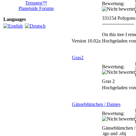
Terragen™
Bewertung:
Planetside Forums
331154 Polygons
Languages
---------------------
On this tree I re
Version 10.02a
Hochgeladen vo
Gras2
Bewertung:
Gras 2
Hochgeladen vo
Gänseblümchen / Daisies
Bewertung:
Gänseblümchen / 
.tgo and .obj