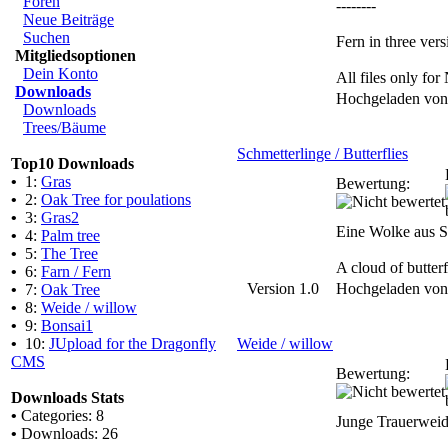
Foren
--------
Neue Beiträge
Suchen
Fern in three vers
Mitgliedsoptionen
Dein Konto
All files only f
Downloads
Hochgeladen vo
Downloads
Trees/Bäume
Schmetterlinge / Butterflies
Top10 Downloads
•
1:
Gras
Bewertung:
•
2:
Oak Tree for poulations
•
3:
Gras2
Eine Wolke aus Sc
•
4:
Palm tree
•
5:
The Tree
A cloud of butter
•
6:
Farn / Fern
Version 1.0
Hochgeladen vo
•
7:
Oak Tree
•
8:
Weide / willow
•
9:
Bonsai1
•
10:
JUpload for the Dragonfly
Weide / willow
CMS
Bewertung:
Downloads Stats
•
Categories: 8
Junge Trauerweid
•
Downloads: 26