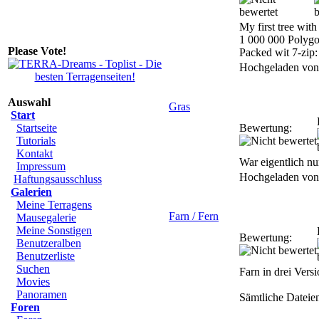
My first tree wit
1 000 000 Polygo
Please Vote!
Packed wit 7-zip:
Hochgeladen vo
Auswahl
Gras
Start
Startseite
Bewertung:
Tutorials
Kontakt
War eigentlich nur
Impressum
Hochgeladen vo
Haftungsausschluss
Galerien
Meine Terragens
Farn / Fern
Mausegalerie
Meine Sonstigen
Bewertung:
Benutzeralben
Benutzerliste
Suchen
Farn in drei Vers
Movies
Panoramen
Sämtliche Dateie
Foren