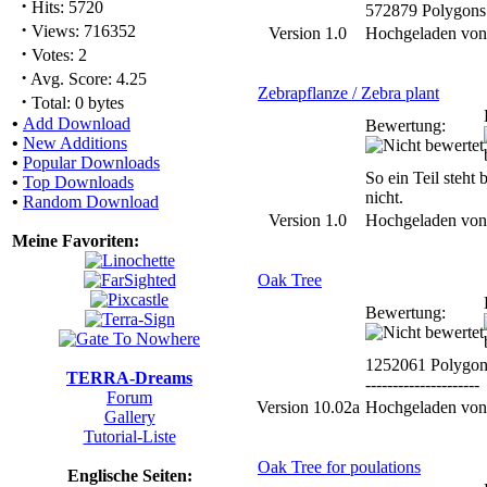
·
Hits: 5720
572879 Polygons
·
Views: 716352
Version 1.0
Hochgeladen vo
·
Votes: 2
·
Avg. Score: 4.25
Zebrapflanze / Zebra plant
·
Total: 0 bytes
•
Add Download
Bewertung:
•
New Additions
•
Popular Downloads
So ein Teil steht 
•
Top Downloads
nicht.
•
Random Download
Version 1.0
Hochgeladen vo
Meine Favoriten:
Oak Tree
Bewertung:
1252061 Polygon
TERRA-Dreams
---------------------
Forum
Version 10.02a
Hochgeladen vo
Gallery
Tutorial-Liste
Oak Tree for poulations
Englische Seiten: