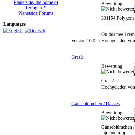
Planetside, the home of
Bewertung:
Terragen™
Planetside Forums
331154 Polygons
---------------------
Languages
On this tree I re
Version 10.02a
Hochgeladen vo
Gras2
Bewertung:
Gras 2
Hochgeladen vo
Gänseblümchen / Daisies
Bewertung:
Gänseblümchen / 
.tgo and .obj