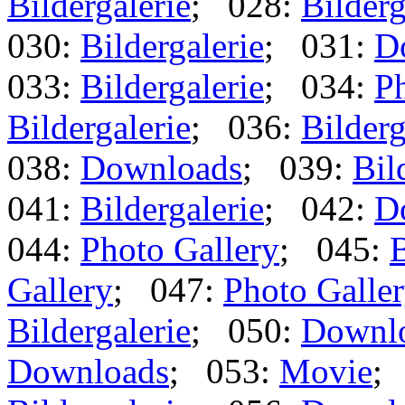
Bildergalerie
; 028:
Bilderg
030:
Bildergalerie
; 031:
D
033:
Bildergalerie
; 034:
Ph
Bildergalerie
; 036:
Bilderg
038:
Downloads
; 039:
Bil
041:
Bildergalerie
; 042:
D
044:
Photo Gallery
; 045:
B
Gallery
; 047:
Photo Galle
Bildergalerie
; 050:
Downl
Downloads
; 053:
Movie
;