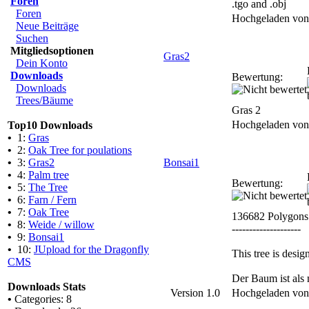
Foren
.tgo and .obj
Foren
Hochgeladen vo
Neue Beiträge
Suchen
Mitgliedsoptionen
Gras2
Dein Konto
Downloads
Bewertung:
Downloads
Trees/Bäume
Gras 2
Hochgeladen vo
Top10 Downloads
•
1:
Gras
•
2:
Oak Tree for poulations
•
3:
Gras2
Bonsai1
•
4:
Palm tree
Bewertung:
•
5:
The Tree
•
6:
Farn / Fern
•
7:
Oak Tree
136682 Polygons
•
8:
Weide / willow
--------------------
•
9:
Bonsai1
•
10:
JUpload for the Dragonfly
This tree is desi
CMS
Der Baum ist als 
Downloads Stats
Version 1.0
Hochgeladen vo
•
Categories: 8