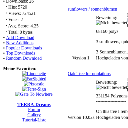
•
Downloads: 26
·
Hits: 5720
sunflowers / sonnenblumen
·
Views: 724521
Bewertung:
·
Votes: 2
·
Avg. Score: 4.25
·
68160 polys
Total: 0 bytes
•
Add Download
3 sunflowers, quic
•
New Additions
•
Popular Downloads
3 Sonnenblumen, s
•
Top Downloads
Version 1
Hochgeladen vo
•
Random Download
Meine Favoriten:
Oak Tree for poulations
Bewertung:
331154 Polygons
---------------------
TERRA-Dreams
Forum
On this tree I re
Gallery
Version 10.02a
Hochgeladen vo
Tutorial-Liste