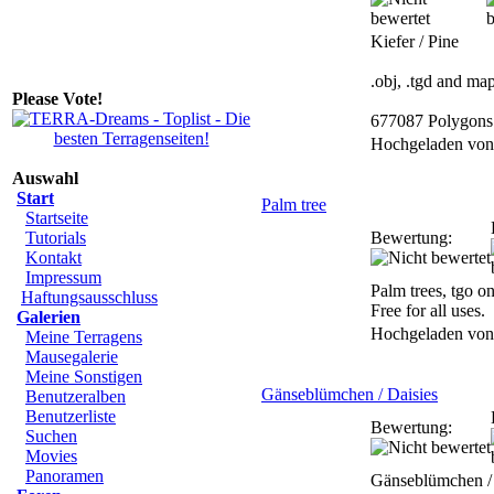
Kiefer / Pine
.obj, .tgd and ma
Please Vote!
677087 Polygons
Hochgeladen vo
Auswahl
Start
Palm tree
Startseite
Tutorials
Bewertung:
Kontakt
Impressum
Palm trees, tgo on
Haftungsausschluss
Free for all uses.
Galerien
Hochgeladen vo
Meine Terragens
Mausegalerie
Meine Sonstigen
Gänseblümchen / Daisies
Benutzeralben
Benutzerliste
Bewertung:
Suchen
Movies
Panoramen
Gänseblümchen / 