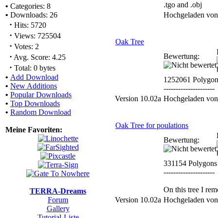
.tgo and .obj
•
Categories: 8
•
Downloads: 26
Hochgeladen vo
·
Hits: 5720
·
Views: 725504
Oak Tree
·
Votes: 2
·
Bewertung:
Avg. Score: 4.25
·
Total: 0 bytes
•
Add Download
1252061 Polygon
•
New Additions
---------------------
•
Popular Downloads
Version 10.02a
Hochgeladen vo
•
Top Downloads
•
Random Download
Oak Tree for poulations
Meine Favoriten:
Bewertung:
331154 Polygons
---------------------
On this tree I re
TERRA-Dreams
Forum
Version 10.02a
Hochgeladen vo
Gallery
Tutorial-Liste