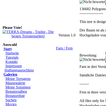
136682 Polygons
--------------------
This tree is desi
Please Vote!
Der Baum ist als 
Version 1.0
Hochgeladen vo
Auswahl
Farn / Fern
Start
Startseite
Bewertung:
Tutorials
Kontakt
Impressum
Farn in drei Vers
Haftungsausschluss
Galerien
Sämtliche Dateie
Meine Terragens
Mausegalerie
--------
Meine Sonstigen
Benutzeralben
Fern in three vers
Benutzerliste
Suchen
All files only f
Movies
Hochgeladen vo