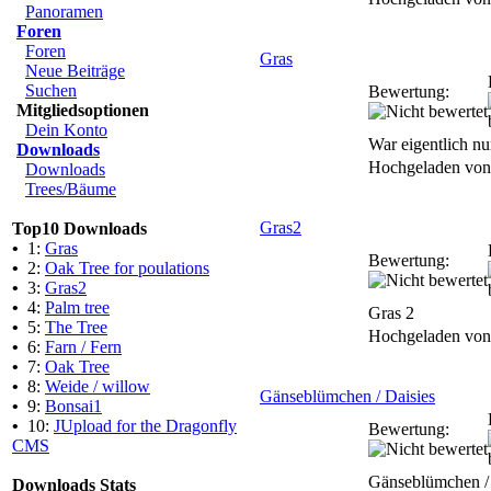
Panoramen
Foren
Foren
Gras
Neue Beiträge
Suchen
Bewertung:
Mitgliedsoptionen
Dein Konto
War eigentlich nur
Downloads
Hochgeladen vo
Downloads
Trees/Bäume
Gras2
Top10 Downloads
•
1:
Gras
Bewertung:
•
2:
Oak Tree for poulations
•
3:
Gras2
•
4:
Palm tree
Gras 2
•
5:
The Tree
Hochgeladen vo
•
6:
Farn / Fern
•
7:
Oak Tree
•
8:
Weide / willow
Gänseblümchen / Daisies
•
9:
Bonsai1
•
10:
JUpload for the Dragonfly
Bewertung:
CMS
Gänseblümchen / 
Downloads Stats