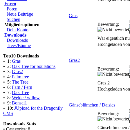
Foren
Foren
Neue Beiträge
Gras
Suchen
Bewertung:
Mitgliedsoptionen
Dein Konto
Downloads
War eigentlich nur
Downloads
Hochgeladen vo
Trees/Bäume
Top10 Downloads
Gras2
•
1:
Gras
•
2:
Oak Tree for poulations
Bewertung:
•
3:
Gras2
•
4:
Palm tree
•
5:
The Tree
Gras 2
•
6:
Farn / Fern
Hochgeladen vo
•
7:
Oak Tree
•
8:
Weide / willow
•
9:
Bonsai1
Gänseblümchen / Daisies
•
10:
JUpload for the Dragonfly
CMS
Bewertung:
Downloads Stats
Gänseblümchen / 
•
Categories: 8