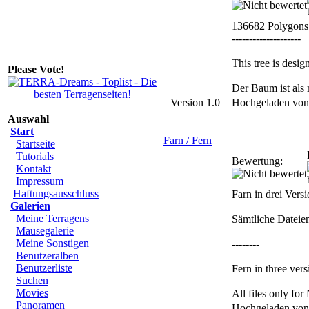
136682 Polygons
--------------------
This tree is desi
Please Vote!
Der Baum ist als 
Version 1.0
Hochgeladen vo
Auswahl
Start
Farn / Fern
Startseite
Tutorials
Bewertung:
Kontakt
Impressum
Haftungsausschluss
Farn in drei Vers
Galerien
Meine Terragens
Sämtliche Dateie
Mausegalerie
Meine Sonstigen
--------
Benutzeralben
Benutzerliste
Fern in three vers
Suchen
Movies
All files only f
Panoramen
Hochgeladen vo