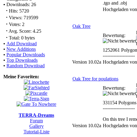
.tgo and .obj
•
Downloads: 26
Hochgeladen vo
·
Hits: 5720
·
Views: 719599
·
Votes: 2
Oak Tree
·
Avg. Score: 4.25
Bewertung:
·
Total: 0 bytes
•
Add Download
•
New Additions
1252061 Polygon
•
Popular Downloads
---------------------
•
Top Downloads
Version 10.02a
Hochgeladen vo
•
Random Download
Meine Favoriten:
Oak Tree for poulations
Bewertung:
331154 Polygons
---------------------
TERRA-Dreams
On this tree I re
Forum
Version 10.02a
Hochgeladen vo
Gallery
Tutorial-Liste