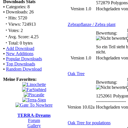
Downloads Stats
572879 Polygons
•
Categories: 8
Version 1.0
Hochgeladen vo
•
Downloads: 26
·
Hits: 5720
·
Views: 724913
Zebrapflanze / Zebra plant
·
Votes: 2
Bewertung:
·
Avg. Score: 4.25
·
Total: 0 bytes
So ein Teil steht 
•
Add Download
nicht.
•
New Additions
Version 1.0
Hochgeladen vo
•
Popular Downloads
•
Top Downloads
•
Random Download
Oak Tree
Meine Favoriten:
Bewertung:
1252061 Polygon
---------------------
Version 10.02a
Hochgeladen vo
TERRA-Dreams
Forum
Oak Tree for poulations
Gallery