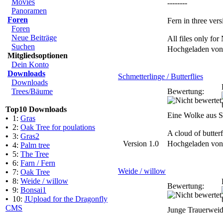
Movies
--------
Panoramen
Foren
Fern in three vers
Foren
Neue Beiträge
All files only f
Suchen
Hochgeladen vo
Mitgliedsoptionen
Dein Konto
Downloads
Schmetterlinge / Butterflies
Downloads
Trees/Bäume
Bewertung:
Top10 Downloads
Eine Wolke aus Sc
•
1:
Gras
•
2:
Oak Tree for poulations
A cloud of butter
•
3:
Gras2
Version 1.0
Hochgeladen vo
•
4:
Palm tree
•
5:
The Tree
•
6:
Farn / Fern
Weide / willow
•
7:
Oak Tree
•
8:
Weide / willow
Bewertung:
•
9:
Bonsai1
•
10:
JUpload for the Dragonfly
CMS
Junge Trauerweid