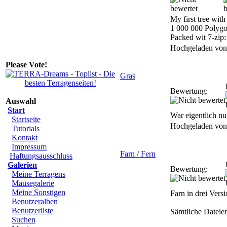
My first tree wit
1 000 000 Polygo
Packed wit 7-zip:
Hochgeladen vo
Please Vote!
Gras
Bewertung:
Auswahl
Start
War eigentlich nur
Startseite
Hochgeladen vo
Tutorials
Kontakt
Impressum
Farn / Fern
Haftungsausschluss
Galerien
Bewertung:
Meine Terragens
Mausegalerie
Meine Sonstigen
Farn in drei Vers
Benutzeralben
Benutzerliste
Sämtliche Dateie
Suchen