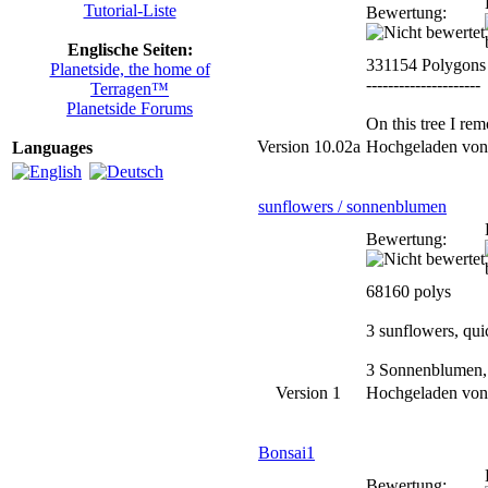
Tutorial-Liste
Bewertung:
Englische Seiten:
331154 Polygons
Planetside, the home of
---------------------
Terragen™
Planetside Forums
On this tree I re
Version 10.02a
Hochgeladen vo
Languages
sunflowers / sonnenblumen
Bewertung:
68160 polys
3 sunflowers, quic
3 Sonnenblumen, s
Version 1
Hochgeladen vo
Bonsai1
Bewertung: