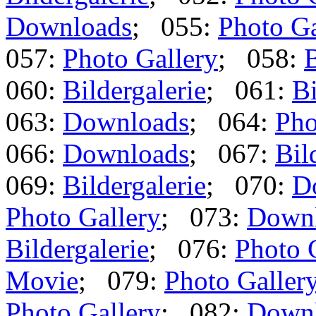
Downloads
; 055:
Photo Ga
057:
Photo Gallery
; 058:
B
060:
Bildergalerie
; 061:
Bi
063:
Downloads
; 064:
Pho
066:
Downloads
; 067:
Bil
069:
Bildergalerie
; 070:
D
Photo Gallery
; 073:
Down
Bildergalerie
; 076:
Photo 
Movie
; 079:
Photo Galler
Photo Gallery
; 082:
Down