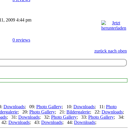
 11, 2009 4:44 pm
0 reviews
zurück nach oben
8:
Downloads
; 09:
Photo Gallery
; 10:
Downloads
; 11:
Photo
dergalerie
; 20:
Photo Gallery
; 21:
Bildergalerie
; 22:
Downloads
;
ads
; 31:
Downloads
; 32:
Photo Gallery
; 33:
Photo Gallery
; 34:
 42:
Downloads
; 43:
Downloads
; 44:
Downloads
;