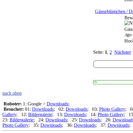
Gänseblümchen / Da
Bew
Gäns
.tgo
Hoc
Seite:
1
,
2
Nächster
0%
nach oben
Roboter:
1: Google >
Downloads
;
Besucher:
01:
Downloads
; 02:
Downloads
; 03:
Photo Gallery
; 0
Gallery
; 12:
Bildergalerie
; 13:
Downloads
; 14:
Photo Gallery
; 1
23:
Bildergalerie
; 24:
Downloads
; 25:
Downloads
; 26:
Download
Photo Gallery
; 35:
Downloads
; 36:
Downloads
; 37:
Downloads
;