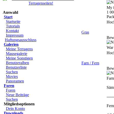
My f
1 00
Auswahl
Pack
Start
Startseite
Hoc
Tutorials
Kontakt
Gras
Impressum
Bew
Haftungsausschluss
Galerien
War 
Meine Terragens
Hoc
Mausegalerie
Meine Sonstigen
Benutzeralben
Farn / Fern
Benutzerliste
Bew
Suchen
Movies
Farn
Panoramen
Foren
Sämt
Foren
Neue Beiträge
-----
Suchen
Mitgliedsoptionen
Fern
Dein Konto
Downloads