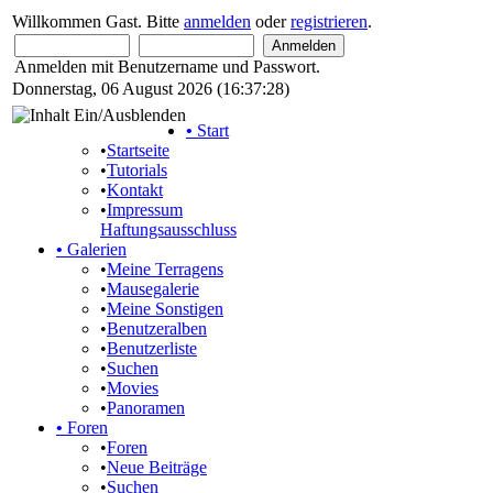
Willkommen Gast. Bitte
anmelden
oder
registrieren
.
Anmelden mit Benutzername und Passwort.
Donnerstag, 06 August 2026 (16:37:28)
•
Start
•
Startseite
•
Tutorials
•
Kontakt
•
Impressum
Haftungsausschluss
•
Galerien
•
Meine Terragens
•
Mausegalerie
•
Meine Sonstigen
•
Benutzeralben
•
Benutzerliste
•
Suchen
•
Movies
•
Panoramen
•
Foren
•
Foren
•
Neue Beiträge
•
Suchen