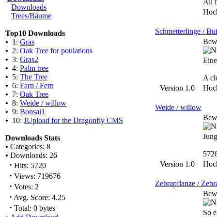
All 
Downloads
Hoc
Trees/Bäume
Schmetterlinge / But
Top10 Downloads
Bew
•
1:
Gras
•
2:
Oak Tree for poulations
•
3:
Gras2
Eine
•
4:
Palm tree
•
5:
The Tree
A cl
•
6:
Farn / Fern
Version 1.0
Hoc
•
7:
Oak Tree
•
8:
Weide / willow
Weide / willow
•
9:
Bonsai1
Bew
•
10:
JUpload for the Dragonfly CMS
Jung
Downloads Stats
•
Categories: 8
572
•
Downloads: 26
·
Version 1.0
Hoc
Hits: 5720
·
Views: 719676
Zebrapflanze / Zebr
·
Votes: 2
Bew
·
Avg. Score: 4.25
·
Total: 0 bytes
So e