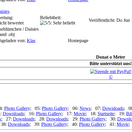
isies
ertung:
Beliebtheit:
Veröffentlicht: Do Jun
eblümchen / Daisies
 and .obj
hgeladen von:
Klas
Homepage
Donat o Meter
Bitte unterstützt uns!
©
4:
Photo Gallery
; 05:
Photo Gallery
; 06:
News
; 07:
Downloads
; 0
5:
Downloads
; 16:
Photo Gallery
; 17:
Movie
; 18:
Startseite
; 19:
Bil
s
; 27:
Downloads
; 28:
Downloads
; 29:
Photo Gallery
; 30:
Downlo
 38:
Downloads
; 39:
Photo Gallery
; 40:
Photo Gallery
; 41:
Movie
;