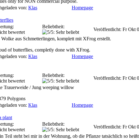
files only for NON commercial purpose.
hgeladen von:
Klas
Homepage
terflies
ertung:
Beliebtheit:
Veröffentlicht: Fr Okt
 Wolke aus Schmetterlingen, komplett mit XFrog erstellt.
oud of butterflies, completly done with XFrog.
hgeladen von:
Klas
Homepage
ertung:
Beliebtheit:
Veröffentlicht: Fr Okt
e Trauerweide / Jung weeping willow
879 Polygons
hgeladen von:
Klas
Homepage
a plant
ertung:
Beliebtheit:
Veröffentlicht: Fr Okt
in Teil steht bei mir in der Wohnung, ob die Pflanze tatsächlich so heißt