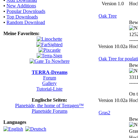
•
Add Download
Version 1.0
Hoc
•
New Additions
•
Popular Downloads
Oak Tree
•
Top Downloads
•
Random Download
Bew
Meine Favoriten:
125
-----
Version 10.02a
Hoc
Oak Tree for poulat
Bew
TERRA-Dreams
331
Forum
-----
Gallery
Tutorial-Liste
On t
Englische Seiten:
Version 10.02a
Hoc
Planetside, the home of Terragen™
Planetside Forums
Gras2
Bew
Languages
Gras
Hoc