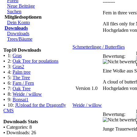
Foren
--------
Neue Beiträge
Suchen
Fern in three vers
Mitgliedsoptionen
Dein Konto
All files only f
Downloads
Hochgeladen vo
Downloads
Trees/Bäume
Schmetterlinge / Butterflies
Top10 Downloads
•
1:
Gras
Bewertung:
•
2:
Oak Tree for poulations
•
3:
Gras2
Eine Wolke aus Sc
•
4:
Palm tree
•
5:
The Tree
A cloud of butter
•
6:
Farn / Fern
Version 1.0
Hochgeladen vo
•
7:
Oak Tree
•
8:
Weide / willow
•
9:
Bonsai1
•
10:
JUpload for the Dragonfly
Weide / willow
CMS
Bewertung:
Downloads Stats
•
Categories: 8
Junge Trauerweid
•
Downloads: 26