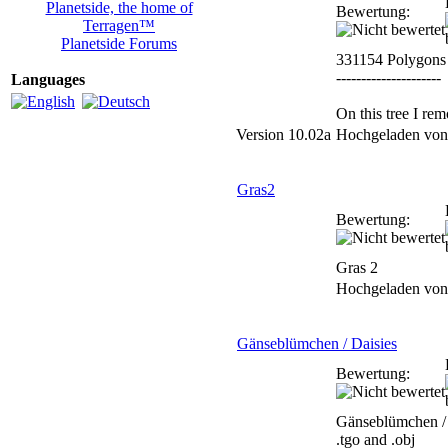
Planetside, the home of
Bewertung:
Terragen™
Planetside Forums
331154 Polygons
---------------------
Languages
On this tree I re
Version 10.02a
Hochgeladen vo
Gras2
Bewertung:
Gras 2
Hochgeladen vo
Gänseblümchen / Daisies
Bewertung:
Gänseblümchen / 
.tgo and .obj