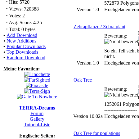
·
Hits: 5720
572879 Polygons
·
Views: 720388
Version 1.0
Hochgeladen vo
·
Votes: 2
·
Avg. Score: 4.25
Zebrapflanze / Zebra plant
·
Total: 0 bytes
•
Add Download
Bewertung:
•
New Additions
•
Popular Downloads
So ein Teil steht 
•
Top Downloads
nicht.
•
Random Download
Version 1.0
Hochgeladen vo
Meine Favoriten:
Oak Tree
Bewertung:
1252061 Polygon
TERRA-Dreams
---------------------
Forum
Version 10.02a
Hochgeladen vo
Gallery
Tutorial-Liste
Oak Tree for poulations
Englische Seiten: