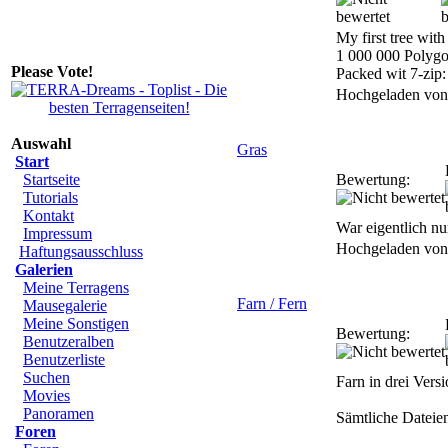
My first tree wit
1 000 000 Polygo
Please Vote!
Packed wit 7-zip:
Hochgeladen vo
Auswahl
Gras
Start
Startseite
Bewertung:
Tutorials
Kontakt
War eigentlich nur
Impressum
Hochgeladen vo
Haftungsausschluss
Galerien
Meine Terragens
Farn / Fern
Mausegalerie
Meine Sonstigen
Bewertung:
Benutzeralben
Benutzerliste
Suchen
Farn in drei Vers
Movies
Panoramen
Sämtliche Dateie
Foren