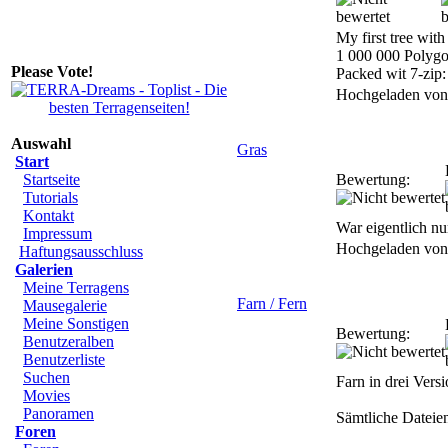
My first tree wit
1 000 000 Polygo
Please Vote!
Packed wit 7-zip:
Hochgeladen vo
Auswahl
Gras
Start
Startseite
Bewertung:
Tutorials
Kontakt
War eigentlich nur
Impressum
Hochgeladen vo
Haftungsausschluss
Galerien
Meine Terragens
Farn / Fern
Mausegalerie
Meine Sonstigen
Bewertung:
Benutzeralben
Benutzerliste
Suchen
Farn in drei Vers
Movies
Panoramen
Sämtliche Dateie
Foren