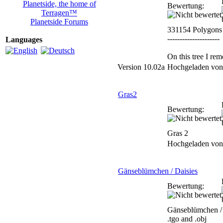
Planetside, the home of
Bewertung:
Terragen™
Planetside Forums
331154 Polygons
---------------------
Languages
On this tree I re
Version 10.02a
Hochgeladen vo
Gras2
Bewertung:
Gras 2
Hochgeladen vo
Gänseblümchen / Daisies
Bewertung:
Gänseblümchen / 
.tgo and .obj