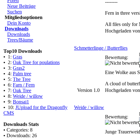
Foren
--------
Neue Beiträge
Suchen
Fern in three vers
Mitgliedsoptionen
Dein Konto
All files only f
Downloads
Hochgeladen vo
Downloads
Trees/Bäume
Schmetterlinge / Butterflies
Top10 Downloads
•
1:
Gras
Bewertung:
•
2:
Oak Tree for poulations
•
3:
Gras2
Eine Wolke aus Sc
•
4:
Palm tree
•
5:
The Tree
A cloud of butter
•
6:
Farn / Fern
Version 1.0
Hochgeladen vo
•
7:
Oak Tree
•
8:
Weide / willow
•
9:
Bonsai1
•
10:
JUpload for the Dragonfly
Weide / willow
CMS
Bewertung:
Downloads Stats
•
Categories: 8
Junge Trauerweid
•
Downloads: 26