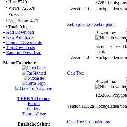
·
Hits: 5720
572879 Polygons
·
Views: 723678
Version 1.0
Hochgeladen vo
·
Votes: 2
·
Avg. Score: 4.25
Zebrapflanze / Zebra plant
·
Total: 0 bytes
•
Add Download
Bewertung:
•
New Additions
•
Popular Downloads
So ein Teil steht 
•
Top Downloads
nicht.
•
Random Download
Version 1.0
Hochgeladen vo
Meine Favoriten:
Oak Tree
Bewertung:
1252061 Polygon
TERRA-Dreams
---------------------
Forum
Version 10.02a
Hochgeladen vo
Gallery
Tutorial-Liste
Oak Tree for poulations
Englische Seiten: