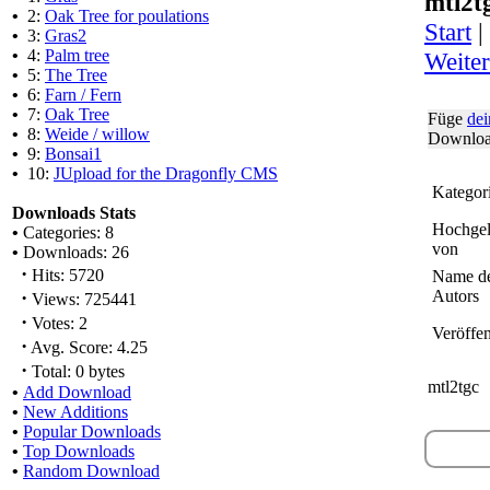
mtl2t
•
2:
Oak Tree for poulations
Start
|
•
3:
Gras2
•
4:
Palm tree
Weite
•
5:
The Tree
•
6:
Farn / Fern
•
7:
Oak Tree
Füge
dei
•
8:
Weide / willow
Downloa
•
9:
Bonsai1
•
10:
JUpload for the Dragonfly CMS
Kategor
Downloads Stats
Hochge
•
Categories: 8
von
•
Downloads: 26
·
Hits: 5720
Name d
·
Autors
Views: 725441
·
Votes: 2
Veröffen
·
Avg. Score: 4.25
·
Total: 0 bytes
mtl2tgc
•
Add Download
•
New Additions
•
Popular Downloads
•
Top Downloads
•
Random Download