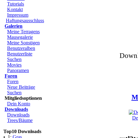
Tutorials
Kontakt
Impressum
Haftungsausschluss
Galerien
Meine Terragens
Mausegalerie
Meine Sonstigen
Benutzeralben
Benutzerliste
Downl
Suchen
Movies
Panoramen
Foren
Foren
Neue Beiträge
Suchen
Me
Mitgliedsoptionen
Dein Konto
Downloads
Downloads
De
Trees/Bäume
Top10 Downloads
•
1:
Gras