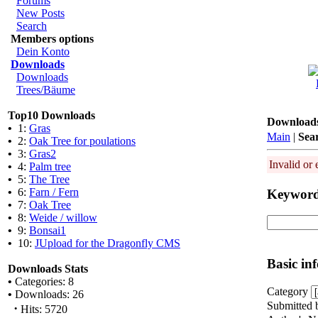
Forums
New Posts
Search
Members options
Dein Konto
Downloads
Downloads
Trees/Bäume
Top10 Downloads
Download
•
1:
Gras
Main
|
Sea
•
2:
Oak Tree for poulations
•
3:
Gras2
Invalid or 
•
4:
Palm tree
•
5:
The Tree
•
6:
Farn / Fern
Keywor
•
7:
Oak Tree
•
8:
Weide / willow
•
9:
Bonsai1
•
10:
JUpload for the Dragonfly CMS
Basic in
Downloads Stats
•
Categories: 8
Category
•
Downloads: 26
Submitted 
·
Hits: 5720