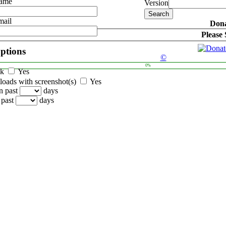
Name
Version
mail
Dona
Please
options
©
0%
ck
Yes
oads with screenshot(s)
Yes
n past
days
 past
days