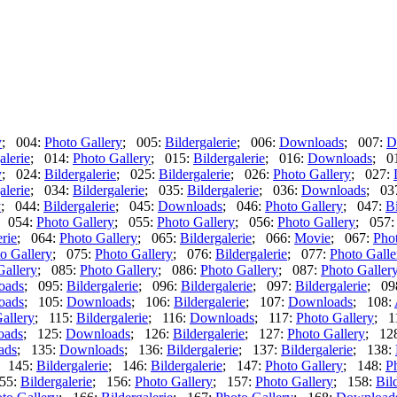
y
; 004:
Photo Gallery
; 005:
Bildergalerie
; 006:
Downloads
; 007:
D
alerie
; 014:
Photo Gallery
; 015:
Bildergalerie
; 016:
Downloads
; 0
y
; 024:
Bildergalerie
; 025:
Bildergalerie
; 026:
Photo Gallery
; 027:
alerie
; 034:
Bildergalerie
; 035:
Bildergalerie
; 036:
Downloads
; 03
y
; 044:
Bildergalerie
; 045:
Downloads
; 046:
Photo Gallery
; 047:
Bi
; 054:
Photo Gallery
; 055:
Photo Gallery
; 056:
Photo Gallery
; 057
erie
; 064:
Photo Gallery
; 065:
Bildergalerie
; 066:
Movie
; 067:
Pho
o Gallery
; 075:
Photo Gallery
; 076:
Bildergalerie
; 077:
Photo Galle
Gallery
; 085:
Photo Gallery
; 086:
Photo Gallery
; 087:
Photo Galler
oads
; 095:
Bildergalerie
; 096:
Bildergalerie
; 097:
Bildergalerie
; 09
oads
; 105:
Downloads
; 106:
Bildergalerie
; 107:
Downloads
; 108:
allery
; 115:
Bildergalerie
; 116:
Downloads
; 117:
Photo Gallery
; 1
oads
; 125:
Downloads
; 126:
Bildergalerie
; 127:
Photo Gallery
; 12
ads
; 135:
Downloads
; 136:
Bildergalerie
; 137:
Bildergalerie
; 138:
; 145:
Bildergalerie
; 146:
Bildergalerie
; 147:
Photo Gallery
; 148:
P
55:
Bildergalerie
; 156:
Photo Gallery
; 157:
Photo Gallery
; 158:
Bil