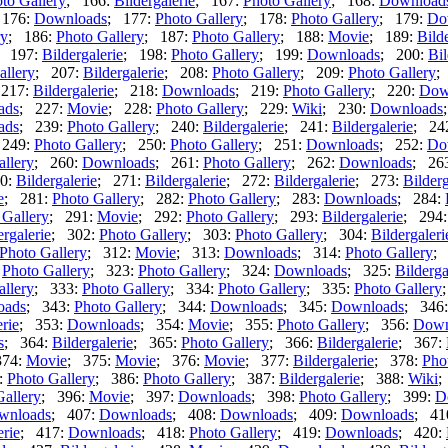
to Gallery
; 166:
Bildergalerie
; 167:
Photo Gallery
; 168:
Download
 176:
Downloads
; 177:
Photo Gallery
; 178:
Photo Gallery
; 179:
Do
ry
; 186:
Photo Gallery
; 187:
Photo Gallery
; 188:
Movie
; 189:
Bild
; 197:
Bildergalerie
; 198:
Photo Gallery
; 199:
Downloads
; 200:
Bil
allery
; 207:
Bildergalerie
; 208:
Photo Gallery
; 209:
Photo Gallery
;
 217:
Bildergalerie
; 218:
Downloads
; 219:
Photo Gallery
; 220:
Dow
ads
; 227:
Movie
; 228:
Photo Gallery
; 229:
Wiki
; 230:
Downloads
ads
; 239:
Photo Gallery
; 240:
Bildergalerie
; 241:
Bildergalerie
; 24
 249:
Photo Gallery
; 250:
Photo Gallery
; 251:
Downloads
; 252:
Do
allery
; 260:
Downloads
; 261:
Photo Gallery
; 262:
Downloads
; 26
0:
Bildergalerie
; 271:
Bildergalerie
; 272:
Bildergalerie
; 273:
Bilderg
e
; 281:
Photo Gallery
; 282:
Photo Gallery
; 283:
Downloads
; 284:
 Gallery
; 291:
Movie
; 292:
Photo Gallery
; 293:
Bildergalerie
; 294
ergalerie
; 302:
Photo Gallery
; 303:
Photo Gallery
; 304:
Bildergaleri
Photo Gallery
; 312:
Movie
; 313:
Downloads
; 314:
Photo Gallery
;
:
Photo Gallery
; 323:
Photo Gallery
; 324:
Downloads
; 325:
Bilderga
allery
; 333:
Photo Gallery
; 334:
Photo Gallery
; 335:
Photo Gallery
oads
; 343:
Photo Gallery
; 344:
Downloads
; 345:
Downloads
; 346
erie
; 353:
Downloads
; 354:
Movie
; 355:
Photo Gallery
; 356:
Down
s
; 364:
Bildergalerie
; 365:
Photo Gallery
; 366:
Bildergalerie
; 367:
374:
Movie
; 375:
Movie
; 376:
Movie
; 377:
Bildergalerie
; 378:
Pho
:
Photo Gallery
; 386:
Photo Gallery
; 387:
Bildergalerie
; 388:
Wiki
;
Gallery
; 396:
Movie
; 397:
Downloads
; 398:
Photo Gallery
; 399:
D
wnloads
; 407:
Downloads
; 408:
Downloads
; 409:
Downloads
; 41
erie
; 417:
Downloads
; 418:
Photo Gallery
; 419:
Downloads
; 420: