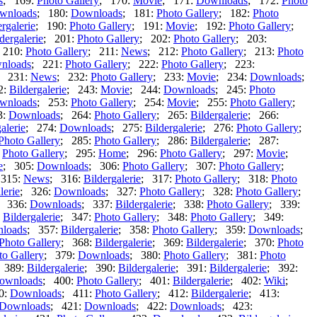
s
; 169:
Photo Gallery
; 170:
Movie
; 171:
Downloads
; 172:
Photo
wnloads
; 180:
Downloads
; 181:
Photo Gallery
; 182:
Photo
ergalerie
; 190:
Photo Gallery
; 191:
Movie
; 192:
Photo Gallery
;
dergalerie
; 201:
Photo Gallery
; 202:
Photo Gallery
; 203:
 210:
Photo Gallery
; 211:
News
; 212:
Photo Gallery
; 213:
Photo
nloads
; 221:
Photo Gallery
; 222:
Photo Gallery
; 223:
; 231:
News
; 232:
Photo Gallery
; 233:
Movie
; 234:
Downloads
;
2:
Bildergalerie
; 243:
Movie
; 244:
Downloads
; 245:
Photo
wnloads
; 253:
Photo Gallery
; 254:
Movie
; 255:
Photo Gallery
;
3:
Downloads
; 264:
Photo Gallery
; 265:
Bildergalerie
; 266:
alerie
; 274:
Downloads
; 275:
Bildergalerie
; 276:
Photo Gallery
;
Photo Gallery
; 285:
Photo Gallery
; 286:
Bildergalerie
; 287:
:
Photo Gallery
; 295:
Home
; 296:
Photo Gallery
; 297:
Movie
;
e
; 305:
Downloads
; 306:
Photo Gallery
; 307:
Photo Gallery
;
 315:
News
; 316:
Bildergalerie
; 317:
Photo Gallery
; 318:
Photo
lerie
; 326:
Downloads
; 327:
Photo Gallery
; 328:
Photo Gallery
;
; 336:
Downloads
; 337:
Bildergalerie
; 338:
Photo Gallery
; 339:
:
Bildergalerie
; 347:
Photo Gallery
; 348:
Photo Gallery
; 349:
loads
; 357:
Bildergalerie
; 358:
Photo Gallery
; 359:
Downloads
;
Photo Gallery
; 368:
Bildergalerie
; 369:
Bildergalerie
; 370:
Photo
to Gallery
; 379:
Downloads
; 380:
Photo Gallery
; 381:
Photo
 389:
Bildergalerie
; 390:
Bildergalerie
; 391:
Bildergalerie
; 392:
ownloads
; 400:
Photo Gallery
; 401:
Bildergalerie
; 402:
Wiki
;
0:
Downloads
; 411:
Photo Gallery
; 412:
Bildergalerie
; 413:
Downloads
; 421:
Downloads
; 422:
Downloads
; 423: