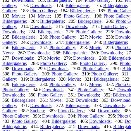
162:
Downloads
; 163:
Bildergalerie
; 164:
Photo Gallery
; 165:
Pho
Gallery
; 173:
Downloads
; 174:
Bildergalerie
; 175:
Bildergalerie
;
Gallery
; 183:
Photo Gallery
; 184:
Bildergalerie
; 185:
Photo Galle
193:
Movie
; 194:
Movie
; 195:
Photo Gallery
; 196:
Photo Gallery
Bildergalerie
; 204:
Bildergalerie
; 205:
Bildergalerie
; 206:
Photo G
Gallery
; 214:
Downloads
; 215:
Downloads
; 216:
Photo Gallery
;
Downloads
; 224:
Bildergalerie
; 225:
Photo Gallery
; 226:
Downlo
235:
Bildergalerie
; 236:
Photo Gallery
; 237:
Movie
; 238:
Downlo
Gallery
; 246:
Downloads
; 247:
Bildergalerie
; 248:
Bildergalerie
;
256:
Bildergalerie
; 257:
Photo Gallery
; 258:
Movie
; 259:
Photo G
News
; 267:
Downloads
; 268:
Bildergalerie
; 269:
Downloads
; 27
277:
Downloads
; 278:
Movie
; 279:
Downloads
; 280:
Bildergaleri
Bildergalerie
; 288:
Photo Gallery
; 289:
Photo Gallery
; 290:
Photo
298:
Downloads
; 299:
Downloads
; 300:
Photo Gallery
; 301:
Bild
308:
Photo Gallery
; 309:
Photo Gallery
; 310:
Photo Gallery
; 311:
Gallery
; 319:
Bildergalerie
; 320:
Movie
; 321:
Bildergalerie
; 322
329:
Bildergalerie
; 330:
Photo Gallery
; 331:
Movie
; 332:
Photo G
Photo Gallery
; 340:
Downloads
; 341:
Photo Gallery
; 342:
Downl
Downloads
; 350:
Photo Gallery
; 351:
Downloads
; 352:
Bildergal
360:
Bildergalerie
; 361:
Movie
; 362:
Downloads
; 363:
Download
Gallery
; 371:
Downloads
; 372:
Bildergalerie
; 373:
Downloads
; 
Gallery
; 382:
Suchen
; 383:
Photo Gallery
; 384:
Downloads
; 385
Photo Gallery
; 393:
Downloads
; 394:
Photo Gallery
; 395:
Photo 
403:
Photo Gallery
; 404:
Bildergalerie
; 405:
Downloads
; 406:
Do
Bildergalerie
; 414:
Bildergalerie
; 415:
Downloads
; 416:
Bildergal