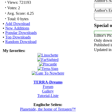
Author's 
·
Views: 721193
·
Votes: 2
Author's E
·
Avg. Score: 4.25
·
Total: 0 bytes
•
Add Download
Special 
•
New Additions
•
Popular Downloads
Editor's Pi
•
Top Downloads
Only downl
•
Random Download
Published i
Updated in
My favorites:
TERRA-Dreams
Forum
Gallery
Tutorial-Liste
Englische Seiten:
Planetside, the home of Terragen™