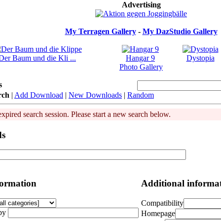
Advertising
My Terragen Gallery
-
My DazStudio Gallery
Der Baum und die Kli ...
Hangar 9
Dystopia
Photo Gallery
s
rch
|
Add Download
|
New Downloads
|
Random
expired search session. Please start a new search below.
ds
formation
Additional informa
Compatibility
by
Homepage