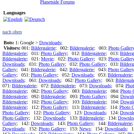
Planetside Forums
Languages
nach oben
Bots:
1: Google >
Downloads
;
Visitors:
001:
Bildergalerie
; 002:
Bildergalerie
; 003:
Photo Galler
Bildergalerie
; 011:
Photo Gallery
; 012:
Bildergalerie
; 013:
Bilderg
Bildergalerie
; 021:
Movie
; 022:
Photo Gallery
; 023:
Photo Galler
Downloads
; 031:
Photo Gallery
; 032:
Photo Gallery
; 033:
Bilderg
Gallery
; 041:
Bildergalerie
; 042:
Bildergalerie
; 043:
Photo Galler
Gallery
; 051:
Photo Gallery
; 052:
Downloads
; 053:
Bildergalerie
Downloads
; 061:
Downloads
; 062:
Photo Gallery
; 063:
Bildergal
071:
Bildergalerie
; 072:
Bildergalerie
; 073:
Downloads
; 074:
Phot
Bildergalerie
; 082:
Photo Gallery
; 083:
Bildergalerie
; 084:
Photo 
Bildergalerie
; 092:
Bildergalerie
; 093:
Photo Gallery
; 094:
Downl
Bildergalerie
; 102:
Photo Gallery
; 103:
Bildergalerie
; 104:
Downl
Bildergalerie
; 112:
Photo Gallery
; 113:
Bildergalerie
; 114:
Photo G
Photo Gallery
; 122:
Photo Gallery
; 123:
Downloads
; 124:
Downl
Photo Gallery
; 132:
Downloads
; 133:
Bildergalerie
; 134:
Downlo
Gallery
; 142:
Downloads
; 143:
Photo Gallery
; 144:
Bildergalerie
Downloads
; 152:
Photo Gallery
; 153:
News
; 154:
Downloads
; 1