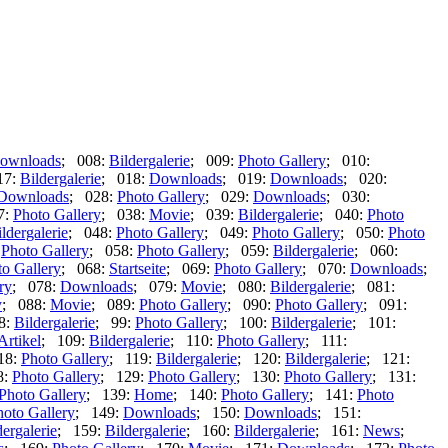
ownloads
; 008:
Bildergalerie
; 009:
Photo Gallery
; 010:
17:
Bildergalerie
; 018:
Downloads
; 019:
Downloads
; 020:
Downloads
; 028:
Photo Gallery
; 029:
Downloads
; 030:
7:
Photo Gallery
; 038:
Movie
; 039:
Bildergalerie
; 040:
Photo
ldergalerie
; 048:
Photo Gallery
; 049:
Photo Gallery
; 050:
Photo
:
Photo Gallery
; 058:
Photo Gallery
; 059:
Bildergalerie
; 060:
to Gallery
; 068:
Startseite
; 069:
Photo Gallery
; 070:
Downloads
;
ry
; 078:
Downloads
; 079:
Movie
; 080:
Bildergalerie
; 081:
y
; 088:
Movie
; 089:
Photo Gallery
; 090:
Photo Gallery
; 091:
8:
Bildergalerie
; 99:
Photo Gallery
; 100:
Bildergalerie
; 101:
Artikel
; 109:
Bildergalerie
; 110:
Photo Gallery
; 111:
18:
Photo Gallery
; 119:
Bildergalerie
; 120:
Bildergalerie
; 121:
8:
Photo Gallery
; 129:
Photo Gallery
; 130:
Photo Gallery
; 131:
Photo Gallery
; 139:
Home
; 140:
Photo Gallery
; 141:
Photo
hoto Gallery
; 149:
Downloads
; 150:
Downloads
; 151:
dergalerie
; 159:
Bildergalerie
; 160:
Bildergalerie
; 161:
News
;