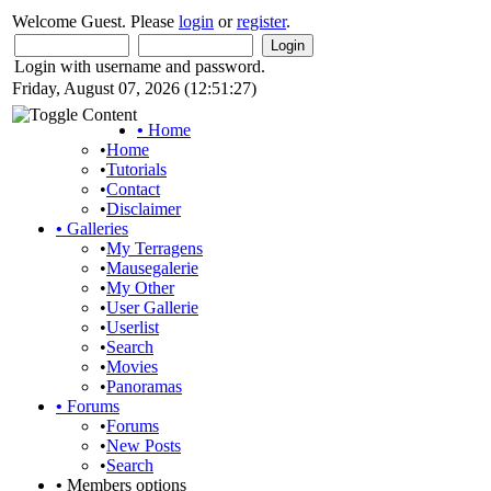
Welcome Guest. Please
login
or
register
.
Login with username and password.
Friday, August 07, 2026 (12:51:27)
•
Home
•
Home
•
Tutorials
•
Contact
•
Disclaimer
•
Galleries
•
My Terragens
•
Mausegalerie
•
My Other
•
User Gallerie
•
Userlist
•
Search
•
Movies
•
Panoramas
•
Forums
•
Forums
•
New Posts
•
Search
•
Members options