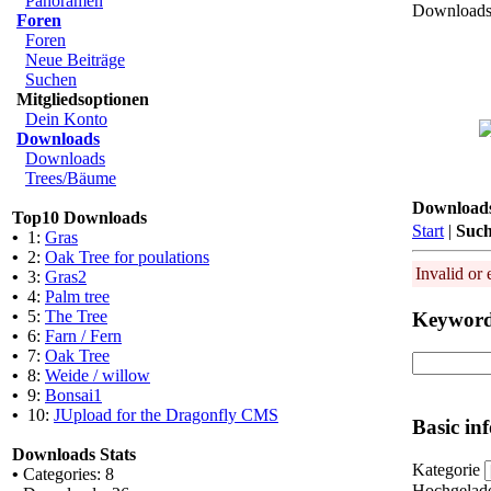
Panoramen
Downloads 
Foren
Foren
Neue Beiträge
Suchen
Mitgliedsoptionen
Dein Konto
Downloads
Downloads
Trees/Bäume
Download
Top10 Downloads
Start
|
Suc
•
1:
Gras
•
2:
Oak Tree for poulations
Invalid or 
•
3:
Gras2
•
4:
Palm tree
•
5:
The Tree
Keywor
•
6:
Farn / Fern
•
7:
Oak Tree
•
8:
Weide / willow
•
9:
Bonsai1
•
10:
JUpload for the Dragonfly CMS
Basic in
Downloads Stats
Kategorie
•
Categories: 8
Hochgelad