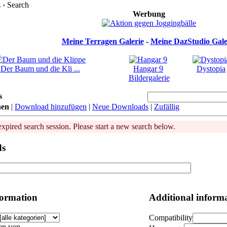
› Search
Werbung
Meine Terragen Galerie
-
Meine DazStudio Gale
Der Baum und die Kli ...
Hangar 9
Dystopia
Bildergalerie
s
hen
|
Download hinzufügen
|
Neue Downloads
|
Zufällig
expired search session. Please start a new search below.
ds
formation
Additional inform
Compatibility
en von