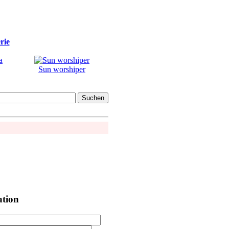
rie
Sun worshiper
ation