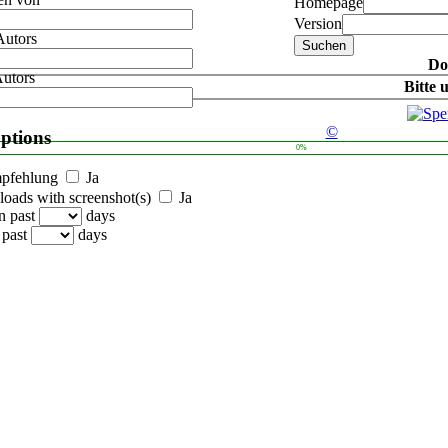
Homepage
Version
Autors
Do
Autors
Bitte 
©
options
0%
mpfehlung
Ja
oads with screenshot(s)
Ja
n past
days
 past
days