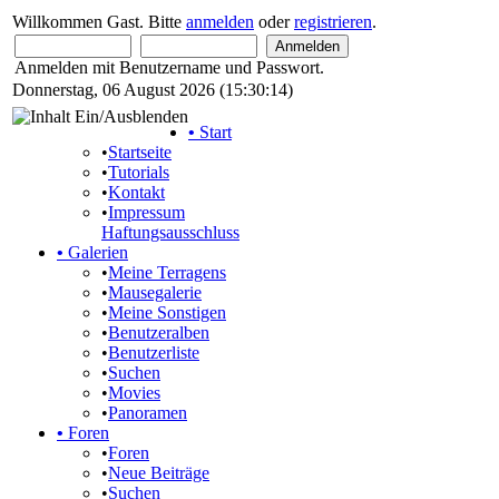
Willkommen Gast. Bitte
anmelden
oder
registrieren
.
Anmelden mit Benutzername und Passwort.
Donnerstag, 06 August 2026 (15:30:14)
•
Start
•
Startseite
•
Tutorials
•
Kontakt
•
Impressum
Haftungsausschluss
•
Galerien
•
Meine Terragens
•
Mausegalerie
•
Meine Sonstigen
•
Benutzeralben
•
Benutzerliste
•
Suchen
•
Movies
•
Panoramen
•
Foren
•
Foren
•
Neue Beiträge
•
Suchen