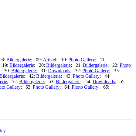
08:
Bildergalerie
; 09:
Artikel
; 10:
Photo Gallery
; 11:
 19:
Bildergalerie
; 20:
Bildergalerie
; 21:
Bildergalerie
; 22:
Photo
; 30:
Bildergalerie
; 31:
Downloads
; 32:
Photo Gallery
; 33:
Bildergalerie
; 42:
Bildergalerie
; 43:
Photo Gallery
; 44:
erie
; 52:
Bildergalerie
; 53:
Bildergalerie
; 54:
Downloads
; 55:
oto Gallery
; 63:
Photo Gallery
; 64:
Photo Gallery
; 65:
icy