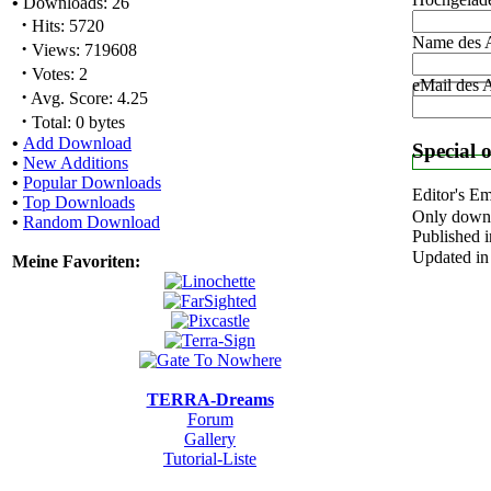
•
Downloads: 26
·
Hits: 5720
Name des 
·
Views: 719608
·
Votes: 2
eMail des 
·
Avg. Score: 4.25
·
Total: 0 bytes
•
Add Download
Special 
•
New Additions
•
Popular Downloads
Editor's E
•
Top Downloads
Only downl
•
Random Download
Published i
Updated in
Meine Favoriten:
TERRA-Dreams
Forum
Gallery
Tutorial-Liste