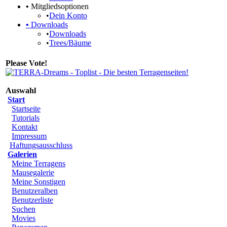
•
Mitgliedsoptionen
•
Dein Konto
•
Downloads
•
Downloads
•
Trees/Bäume
Please Vote!
Auswahl
Start
Startseite
Tutorials
Kontakt
Impressum
Haftungsausschluss
Galerien
Meine Terragens
Mausegalerie
Meine Sonstigen
Benutzeralben
Benutzerliste
Suchen
Movies