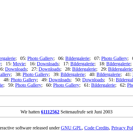
ergalerie
; 05:
Photo Gallery
; 06:
Bildergalerie
; 07:
Photo Gallery
; 
y
; 15:
Movie
; 16:
Downloads
; 17:
Bildergalerie
; 18:
Bildergalerie
;
26:
Downloads
; 27:
Downloads
; 28:
Bildergalerie
; 29:
Bildergalerie
allery
; 38:
Photo Gallery
; 39:
Bildergalerie
; 40:
Bildergalerie
; 41:
; 48:
Photo Gallery
; 49:
Downloads
; 50:
Downloads
; 51:
Bildergal
ie
; 59:
Photo Gallery
; 60:
Photo Gallery
; 61:
Bildergalerie
; 62:
Ph
Wir hatten
61112562
Seitenaufrufe seit Juni 2003
teractive software released under
GNU GPL
,
Code Credits
,
Privacy Pol