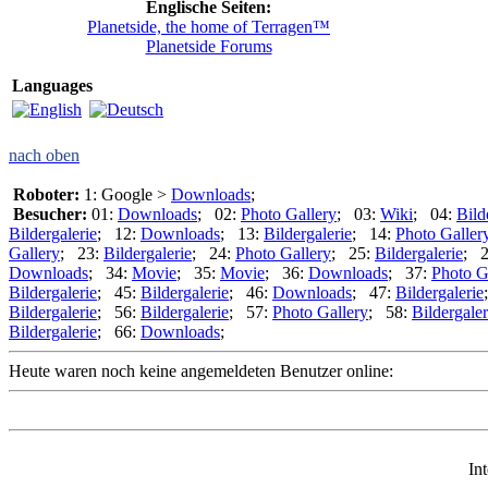
Englische Seiten:
Planetside, the home of Terragen™
Planetside Forums
Languages
nach oben
Roboter:
1: Google >
Downloads
;
Besucher:
01:
Downloads
; 02:
Photo Gallery
; 03:
Wiki
; 04:
Bild
Bildergalerie
; 12:
Downloads
; 13:
Bildergalerie
; 14:
Photo Galler
Gallery
; 23:
Bildergalerie
; 24:
Photo Gallery
; 25:
Bildergalerie
; 
Downloads
; 34:
Movie
; 35:
Movie
; 36:
Downloads
; 37:
Photo G
Bildergalerie
; 45:
Bildergalerie
; 46:
Downloads
; 47:
Bildergalerie
Bildergalerie
; 56:
Bildergalerie
; 57:
Photo Gallery
; 58:
Bildergaler
Bildergalerie
; 66:
Downloads
;
Heute waren noch keine angemeldeten Benutzer online:
In