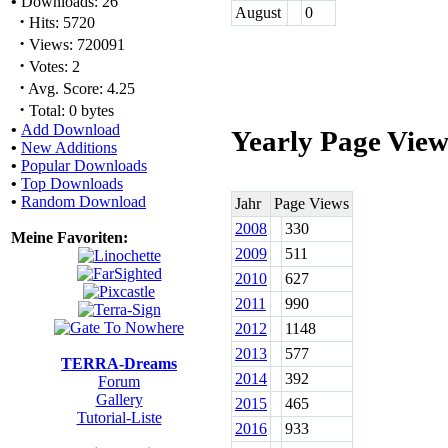
•
Downloads: 26
August
0
·
Hits: 5720
·
Views: 720091
·
Votes: 2
·
Avg. Score: 4.25
·
Total: 0 bytes
•
Add Download
Yearly Page View
•
New Additions
•
Popular Downloads
•
Top Downloads
•
Random Download
Jahr
Page Views
2008
330
Meine Favoriten:
2009
511
2010
627
2011
990
2012
1148
2013
577
TERRA-Dreams
2014
392
Forum
Gallery
2015
465
Tutorial-Liste
2016
933