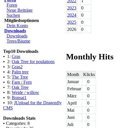
2022
1
Foren
2023
0
Neue Beiträge
2024
0
Suchen
Mitgliedsoptionen
2025
0
Dein Konto
2026
0
Downloads
Downloads
Trees/Bäume
Top10 Downloads
Monthly Hits
•
1:
Gras
•
2:
Oak Tree for poulations
•
3:
Gras2
•
4:
Palm tree
Month
Klicks
•
5:
The Tree
Januar
0
•
6:
Farn / Fern
•
7:
Oak Tree
Februar
0
•
8:
Weide / willow
März
0
•
9:
Bonsai1
•
10:
JUpload for the Dragonfly
April
0
CMS
Mai
0
Juni
0
Downloads Stats
•
Categories: 8
Juli
0