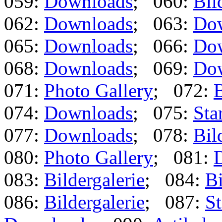
059:
Downloads
; 060:
Bil
062:
Downloads
; 063:
Do
065:
Downloads
; 066:
Do
068:
Downloads
; 069:
Do
071:
Photo Gallery
; 072:
B
074:
Downloads
; 075:
Star
077:
Downloads
; 078:
Bil
080:
Photo Gallery
; 081:
083:
Bildergalerie
; 084:
Bi
086:
Bildergalerie
; 087:
St