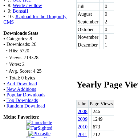
•
8:
Weide / willow
Juli
0
•
9:
Bonsai1
August
0
•
10:
JUpload for the Dragonfly
September
2
CMS
Oktober
0
Downloads Stats
November
0
•
Categories: 8
•
Downloads: 26
Dezember
1
·
Hits: 5720
·
Views: 719328
·
Votes: 2
·
Avg. Score: 4.25
·
Total: 0 bytes
Yearly Page Vi
•
Add Download
•
New Additions
•
Popular Downloads
•
Top Downloads
Jahr
Page Views
•
Random Download
2008
246
Meine Favoriten:
2009
1249
2010
673
2011
712