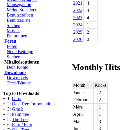
2021
4
Mausegalerie
Meine Sonstigen
2022
4
Benutzeralben
2023
4
Benutzerliste
2024
1
Suchen
Movies
2025
2
Panoramen
2026
0
Foren
Foren
Neue Beiträge
Suchen
Mitgliedsoptionen
Monthly Hits
Dein Konto
Downloads
Downloads
Trees/Bäume
Month
Klicks
Januar
2
Top10 Downloads
•
1:
Gras
Februar
2
•
2:
Oak Tree for poulations
März
1
•
3:
Gras2
•
4:
Palm tree
April
1
•
5:
The Tree
Mai
3
•
6:
Farn / Fern
Juni
3
•
7:
Oak Tree