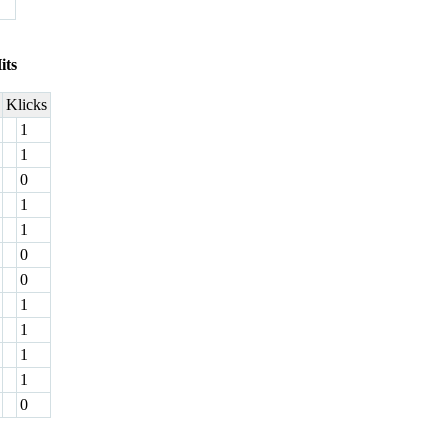
its
Klicks
1
1
0
1
1
0
0
1
1
1
1
0