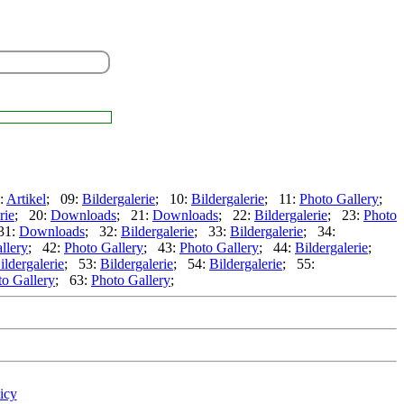
:
Artikel
; 09:
Bildergalerie
; 10:
Bildergalerie
; 11:
Photo Gallery
;
rie
; 20:
Downloads
; 21:
Downloads
; 22:
Bildergalerie
; 23:
Photo
31:
Downloads
; 32:
Bildergalerie
; 33:
Bildergalerie
; 34:
llery
; 42:
Photo Gallery
; 43:
Photo Gallery
; 44:
Bildergalerie
;
ildergalerie
; 53:
Bildergalerie
; 54:
Bildergalerie
; 55:
to Gallery
; 63:
Photo Gallery
;
icy