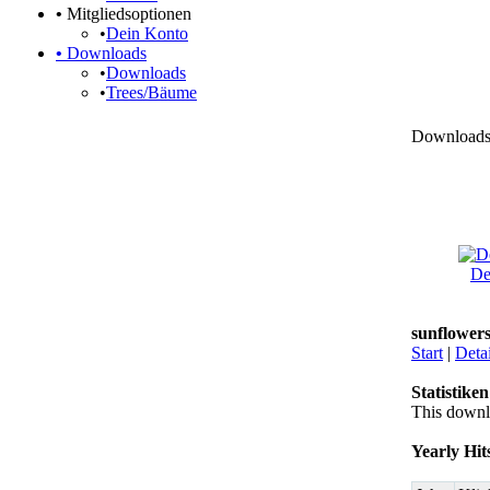
•
Mitgliedsoptionen
•
Dein Konto
•
Downloads
•
Downloads
•
Trees/Bäume
Downloads 
De
sunflower
Start
|
Detai
Statistiken
This downl
Yearly Hit