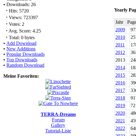
•
Downloads: 26
·
Yearly Pa
Hits: 5720
·
Views: 723397
Jahr
Pag
·
Votes: 2
2009
97
·
Avg. Score: 4.25
·
2010
25
Total: 0 bytes
•
Add Download
2011
17
•
New Additions
2012
36
•
Popular Downloads
•
Top Downloads
2013
24
•
Random Download
2014
18
2015
28
Meine Favoriten:
2016
39
2017
33
2018
91
2019
72
2020
48
TERRA-Dreams
Forum
2021
45
Gallery
2022
64
Tutorial-Liste
2023
59