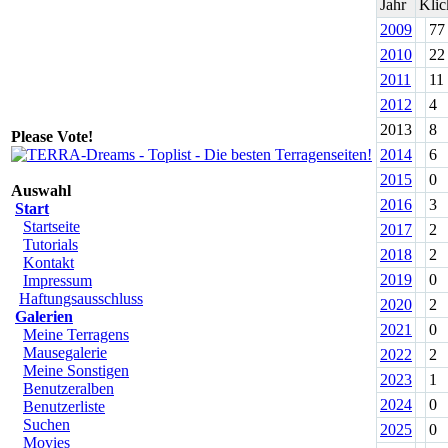
Jahr
Klic
2009
77
2010
22
2011
11
2012
4
2013
8
Please Vote!
2014
6
2015
0
Auswahl
2016
3
Start
Startseite
2017
2
Tutorials
2018
2
Kontakt
2019
0
Impressum
Haftungsausschluss
2020
2
Galerien
2021
0
Meine Terragens
Mausegalerie
2022
2
Meine Sonstigen
2023
1
Benutzeralben
2024
0
Benutzerliste
Suchen
2025
0
Movies