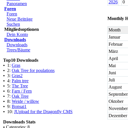
2026
0
Panoramen
Foren
Foren
Monthly H
Neue Beiträge
Suchen
Mitgliedsoptionen
Month
Dein Konto
Januar
Downloads
Februar
Downloads
Trees/Bäume
März
April
Top10 Downloads
•
1:
Gras
Mai
•
2:
Oak Tree for poulations
Juni
•
3:
Gras2
Juli
•
4:
Palm tree
•
5:
The Tree
August
•
6:
Farn / Fern
September
•
7:
Oak Tree
•
8:
Weide / willow
Oktober
•
9:
Bonsai1
November
•
10:
JUpload for the Dragonfly CMS
Dezember
Downloads Stats
•
Categories: 8