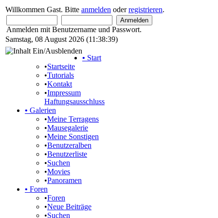
Willkommen Gast. Bitte
anmelden
oder
registrieren
.
Anmelden mit Benutzername und Passwort.
Samstag, 08 August 2026 (11:38:39)
•
Start
•
Startseite
•
Tutorials
•
Kontakt
•
Impressum
Haftungsausschluss
•
Galerien
•
Meine Terragens
•
Mausegalerie
•
Meine Sonstigen
•
Benutzeralben
•
Benutzerliste
•
Suchen
•
Movies
•
Panoramen
•
Foren
•
Foren
•
Neue Beiträge
•
Suchen