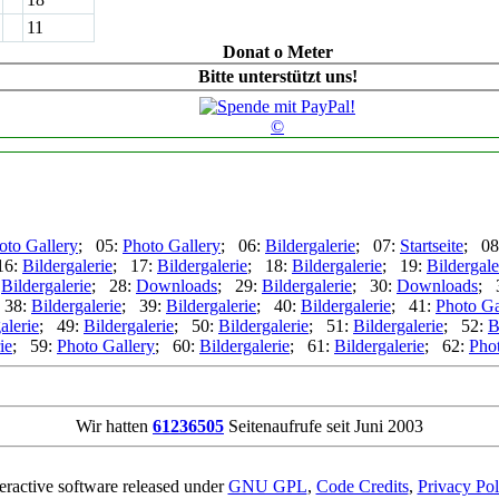
11
Donat o Meter
Bitte unterstützt uns!
©
oto Gallery
; 05:
Photo Gallery
; 06:
Bildergalerie
; 07:
Startseite
; 08
16:
Bildergalerie
; 17:
Bildergalerie
; 18:
Bildergalerie
; 19:
Bildergale
:
Bildergalerie
; 28:
Downloads
; 29:
Bildergalerie
; 30:
Downloads
; 
 38:
Bildergalerie
; 39:
Bildergalerie
; 40:
Bildergalerie
; 41:
Photo Ga
alerie
; 49:
Bildergalerie
; 50:
Bildergalerie
; 51:
Bildergalerie
; 52:
B
ie
; 59:
Photo Gallery
; 60:
Bildergalerie
; 61:
Bildergalerie
; 62:
Pho
Wir hatten
61236505
Seitenaufrufe seit Juni 2003
teractive software released under
GNU GPL
,
Code Credits
,
Privacy Pol