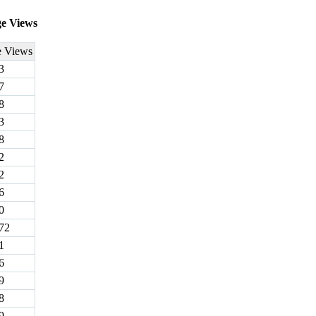
ge Views
e Views
3
7
8
3
8
2
2
6
0
72
1
6
9
8
9