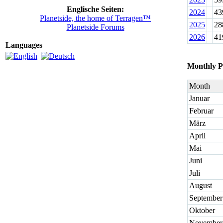
Englische Seiten:
2024
43
Planetside, the home of Terragen™
2025
28
Planetside Forums
2026
41
Languages
Monthly P
Month
Januar
Februar
März
April
Mai
Juni
Juli
August
September
Oktober
November