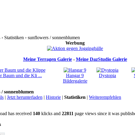
› Statistiken › sunflowers / sonnenblumen
Werbung
Meine Terragen Galerie
-
Meine DazStudio Galerie
r Baum und die Kli ...
Hangar 9
Dystopia
Bildergalerie
s / sonnenblumen
ls
|
Jetzt herunterladen
|
Historie
|
Statistiken
|
Weiterempfehlen
oad has received
140
klicks and
22811
page views since it was publish
s