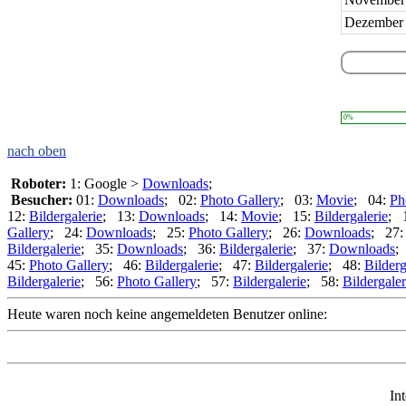
Dezember
0%
nach oben
Roboter:
1: Google >
Downloads
;
Besucher:
01:
Downloads
; 02:
Photo Gallery
; 03:
Movie
; 04:
Ph
12:
Bildergalerie
; 13:
Downloads
; 14:
Movie
; 15:
Bildergalerie
; 
Gallery
; 24:
Downloads
; 25:
Photo Gallery
; 26:
Downloads
; 27
Bildergalerie
; 35:
Downloads
; 36:
Bildergalerie
; 37:
Downloads
;
45:
Photo Gallery
; 46:
Bildergalerie
; 47:
Bildergalerie
; 48:
Bilderg
Bildergalerie
; 56:
Photo Gallery
; 57:
Bildergalerie
; 58:
Bildergaler
Heute waren noch keine angemeldeten Benutzer online:
In