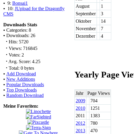
•
9:
Bonsai1
August
1
•
10:
JUpload for the Dragonfly
September
3
CMS
Oktober
14
Downloads Stats
November
7
•
Categories: 8
•
Downloads: 26
Dezember
4
·
Hits: 5720
·
Views: 716845
·
Votes: 2
·
Avg. Score: 4.25
·
Total: 0 bytes
Yearly Page Vi
•
Add Download
•
New Additions
•
Popular Downloads
•
Top Downloads
Jahr
Page Views
•
Random Download
2009
704
Meine Favoriten:
2010
1251
2011
1383
2012
780
2013
470