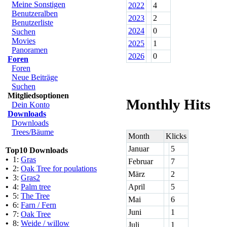
Meine Sonstigen
2022
4
Benutzeralben
2023
2
Benutzerliste
2024
0
Suchen
Movies
2025
1
Panoramen
2026
0
Foren
Foren
Neue Beiträge
Suchen
Mitgliedsoptionen
Monthly Hits
Dein Konto
Downloads
Downloads
Trees/Bäume
Month
Klicks
Januar
5
Top10 Downloads
•
1:
Gras
Februar
7
•
2:
Oak Tree for poulations
März
2
•
3:
Gras2
•
4:
Palm tree
April
5
•
5:
The Tree
Mai
6
•
6:
Farn / Fern
Juni
1
•
7:
Oak Tree
•
8:
Weide / willow
Juli
1