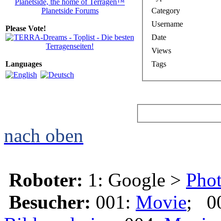
Planetside, the home of Terragen™
Category
Planetside Forums
Username
Please Vote!
Date
Views
Tags
Languages
nach oben
Roboter:
1: Google >
Phot
Besucher:
001:
Movie
; 0