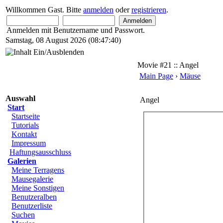
Willkommen Gast. Bitte
anmelden
oder
registrieren
.
Anmelden mit Benutzername und Passwort.
Samstag, 08 August 2026 (08:47:40)
•
Start
•
Galerien
•
Foren
•
Mitgliedsopti
Movie #21 :: Angel
Main Page
›
Mäuse
Auswahl
Angel
Start
Startseite
Tutorials
Kontakt
Impressum
Haftungsausschluss
Galerien
Meine Terragens
Mausegalerie
Meine Sonstigen
Benutzeralben
Benutzerliste
Suchen