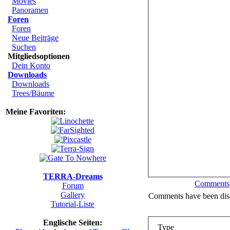
Movies
Panoramen
Foren
Foren
Neue Beiträge
Suchen
Mitgliedsoptionen
Dein Konto
Downloads
Downloads
Trees/Bäume
Meine Favoriten:
TERRA-Dreams
Comments
Forum
Gallery
Comments have been disa
Tutorial-Liste
Englische Seiten:
Type