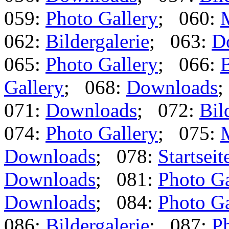
059:
Photo Gallery
; 060:
062:
Bildergalerie
; 063:
D
065:
Photo Gallery
; 066:
B
Gallery
; 068:
Downloads
;
071:
Downloads
; 072:
Bil
074:
Photo Gallery
; 075:
Downloads
; 078:
Startseit
Downloads
; 081:
Photo Ga
Downloads
; 084:
Photo Ga
086:
Bildergalerie
; 087:
Ph