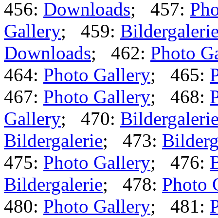
456:
Downloads
; 457:
Pho
Gallery
; 459:
Bildergaleri
Downloads
; 462:
Photo Ga
464:
Photo Gallery
; 465:
P
467:
Photo Gallery
; 468:
P
Gallery
; 470:
Bildergaleri
Bildergalerie
; 473:
Bilderg
475:
Photo Gallery
; 476:
B
Bildergalerie
; 478:
Photo 
480:
Photo Gallery
; 481:
P