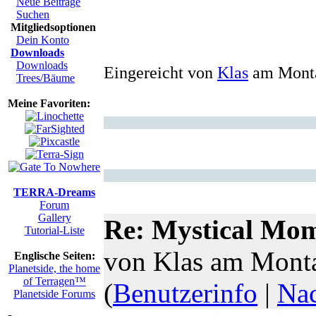
Neue Beiträge
Suchen
Mitgliedsoptionen
Dein Konto
Downloads
Downloads
Eingereicht von
Klas
am Montag
Trees/Bäume
Meine Favoriten:
TERRA-Dreams
Forum
Gallery
Re: Mystical Mom
Tutorial-Liste
von Klas am Monta
Englische Seiten:
Planetside, the home
of Terragen™
(
Benutzerinfo
|
Nac
Planetside Forums