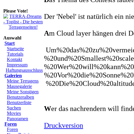
Please Vote!
Der 'Nebel' ist natürlich ein ni
A
m Cloud layer hängen drei De
Auswahl
Start
Um%20das%20zu%20vermeide
Startseite
Tutorials
%20und%20Smallest%20scal
Kontakt
Impressum
%20
Wer%20will%20kann%20d
Haftungsausschluss
%20
Vor%20die%20Sonne%20h
Galerien
Meine Terragens
%20
Die%20Cloud%20altitu
Mausegalerie
Meine Sonstigen
Benutzeralben
Benutzerliste
W
er das nachrendern will find
Suchen
Movies
Panoramen
Druckversion
Foren
Foren