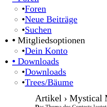
•
Foren
•
Neue Beiträge
•
Suchen
•
Mitgliedsoptionen
•
Dein Konto
•
Downloads
•
Downloads
•
Trees/Bäume
Artikel › Mystical
D
as Thema des Contests lautet