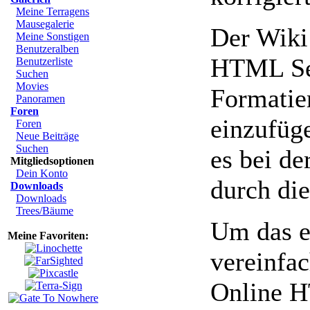
Meine Terragens
Mausegalerie
Der Wiki 
Meine Sonstigen
Benutzeralben
HTML Sei
Benutzerliste
Suchen
Movies
Formatie
Panoramen
Foren
einzufüg
Foren
Neue Beiträge
Suchen
es bei de
Mitgliedsoptionen
Dein Konto
durch die
Downloads
Downloads
Trees/Bäume
Um das e
Meine Favoriten:
vereinfac
Online H