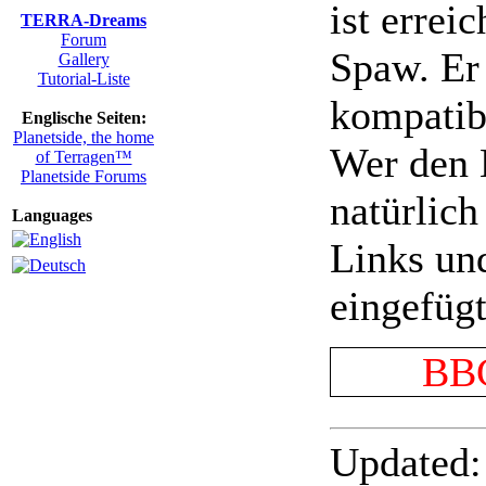
ist erre
TERRA-Dreams
Forum
Spaw. Er
Gallery
Tutorial-Liste
kompatibe
Englische Seiten:
Planetside, the home
Wer den 
of Terragen™
Planetside Forums
natürlic
Languages
Links un
eingefügt
BBC
Updated: 