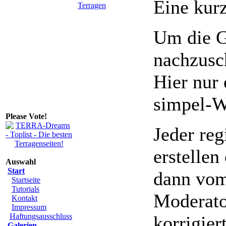
Eine kur
Terragen
Um die G
nachzusc
Hier nur
simpel-W
Please Vote!
Jeder reg
erstellen
Auswahl
Start
dann vom
Startseite
Tutorials
Moderato
Kontakt
Impressum
Haftungsausschluss
korrigier
Galerien