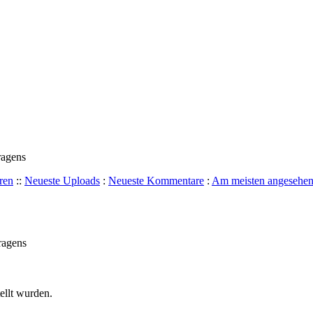
ragens
ren
::
Neueste Uploads
:
Neueste Kommentare
:
Am meisten angesehe
ragens
tellt wurden.