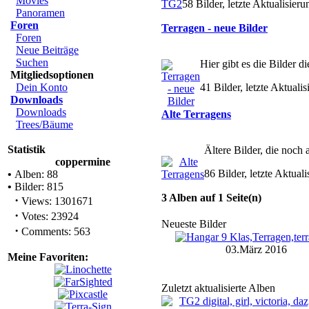
Movies
58 Bilder, letzte Aktualisie
Panoramen
Foren
Terragen - neue Bilder
Foren
Neue Beiträge
Suchen
Hier gibt es die Bilder d
Mitgliedsoptionen
Dein Konto
41 Bilder, letzte Aktuali
Downloads
Downloads
Alte Terragens
Trees/Bäume
Statistik
Ältere Bilder, die noch
coppermine
86 Bilder, letzte Aktua
•
Alben: 88
•
Bilder: 815
3 Alben auf 1 Seite(n)
·
Views: 1301671
·
Votes: 23924
Neueste Bilder
·
Comments: 563
03.März 2016
Meine Favoriten:
Zuletzt aktualisierte Alben