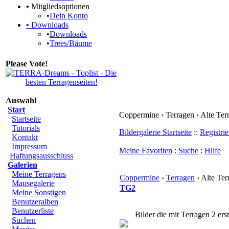
•
Mitgliedsoptionen
•
Dein Konto
•
Downloads
•
Downloads
•
Trees/Bäume
Please Vote!
Auswahl
Start
Coppermine › Terragen › Alte Ter
Startseite
Tutorials
Bildergalerie Startseite
::
Registrie
Kontakt
Impressum
Meine Favoriten
:
Suche
:
Hilfe
Haftungsausschluss
Galerien
Meine Terragens
Coppermine
›
Terragen
› Alte Ter
Mausegalerie
TG2
Meine Sonstigen
Benutzeralben
Benutzerliste
Bilder die mit Terragen 2 ers
Suchen