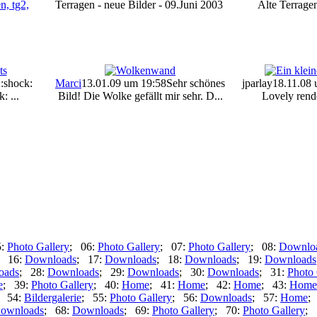
Terragen - neue Bilder - 09.Juni 2003
Alte Terrage
:shock:
Marci
13.01.09 um 19:58
Sehr schönes
jparlay
18.11.08 
: ...
Bild! Die Wolke gefällt mir sehr. D...
Lovely render
5:
Photo Gallery
; 06:
Photo Gallery
; 07:
Photo Gallery
; 08:
Downlo
; 16:
Downloads
; 17:
Downloads
; 18:
Downloads
; 19:
Downloads
oads
; 28:
Downloads
; 29:
Downloads
; 30:
Downloads
; 31:
Photo 
e
; 39:
Photo Gallery
; 40:
Home
; 41:
Home
; 42:
Home
; 43:
Home
; 54:
Bildergalerie
; 55:
Photo Gallery
; 56:
Downloads
; 57:
Home
;
ownloads
; 68:
Downloads
; 69:
Photo Gallery
; 70:
Photo Gallery
; 