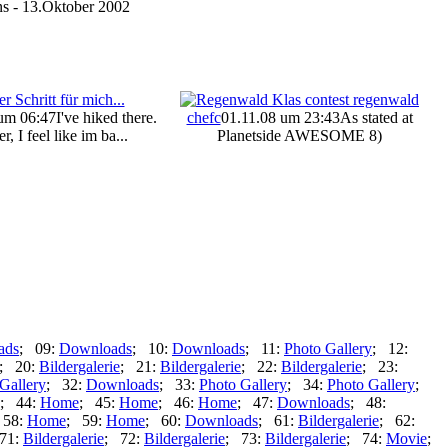
ns - 13.Oktober 2002
um 06:47
I've hiked there.
chefc
01.11.08 um 23:43
As stated at
, I feel like im ba...
Planetside AWESOME 8)
ads
; 09:
Downloads
; 10:
Downloads
; 11:
Photo Gallery
; 12:
; 20:
Bildergalerie
; 21:
Bildergalerie
; 22:
Bildergalerie
; 23:
Gallery
; 32:
Downloads
; 33:
Photo Gallery
; 34:
Photo Gallery
;
; 44:
Home
; 45:
Home
; 46:
Home
; 47:
Downloads
; 48:
 58:
Home
; 59:
Home
; 60:
Downloads
; 61:
Bildergalerie
; 62:
71:
Bildergalerie
; 72:
Bildergalerie
; 73:
Bildergalerie
; 74:
Movie
;