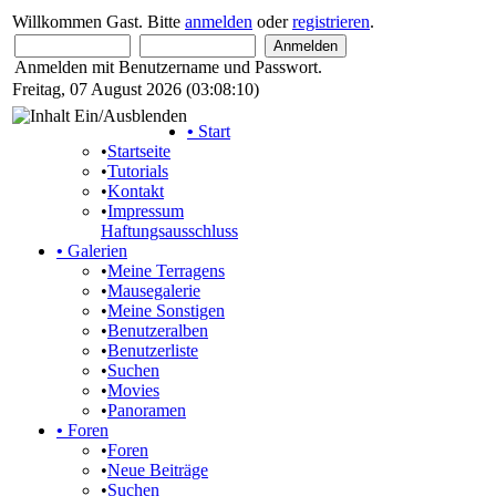
Willkommen Gast. Bitte
anmelden
oder
registrieren
.
Anmelden mit Benutzername und Passwort.
Freitag, 07 August 2026 (03:08:10)
•
Start
•
Startseite
•
Tutorials
•
Kontakt
•
Impressum
Haftungsausschluss
•
Galerien
•
Meine Terragens
•
Mausegalerie
•
Meine Sonstigen
•
Benutzeralben
•
Benutzerliste
•
Suchen
•
Movies
•
Panoramen
•
Foren
•
Foren
•
Neue Beiträge
•
Suchen