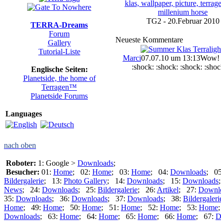
TG2 - 20.Februar 2010
TERRA-Dreams
Forum
Neueste Kommentare
Gallery
Tutorial-Liste
Marci
07.07.10 um 13:13
Wow! 
:shock: :shock: :shock: :shock
Englische Seiten:
Planetside, the home of
Terragen™
Planetside Forums
Languages
nach oben
Roboter:
1: Google >
Downloads
;
Besucher:
01:
Home
; 02:
Home
; 03:
Home
; 04:
Downloads
; 0
Bildergalerie
; 13:
Photo Gallery
; 14:
Downloads
; 15:
Downloads
News
; 24:
Downloads
; 25:
Bildergalerie
; 26:
Artikel
; 27:
Downl
35:
Downloads
; 36:
Downloads
; 37:
Downloads
; 38:
Bildergaleri
Home
; 49:
Home
; 50:
Home
; 51:
Home
; 52:
Home
; 53:
Home
Downloads
; 63:
Home
; 64:
Home
; 65:
Home
; 66:
Home
; 67:
D