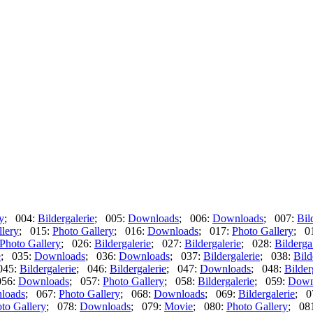
y
; 004:
Bildergalerie
; 005:
Downloads
; 006:
Downloads
; 007:
Bil
lery
; 015:
Photo Gallery
; 016:
Downloads
; 017:
Photo Gallery
; 0
Photo Gallery
; 026:
Bildergalerie
; 027:
Bildergalerie
; 028:
Bilderga
e
; 035:
Downloads
; 036:
Downloads
; 037:
Bildergalerie
; 038:
Bild
045:
Bildergalerie
; 046:
Bildergalerie
; 047:
Downloads
; 048:
Bilder
056:
Downloads
; 057:
Photo Gallery
; 058:
Bildergalerie
; 059:
Down
loads
; 067:
Photo Gallery
; 068:
Downloads
; 069:
Bildergalerie
; 0
to Gallery
; 078:
Downloads
; 079:
Movie
; 080:
Photo Gallery
; 08