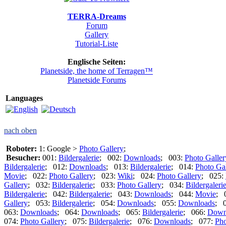
TERRA-Dreams
Forum
Gallery
Tutorial-Liste
Englische Seiten:
Planetside, the home of Terragen™
Planetside Forums
Languages
nach oben
Roboter:
1: Google >
Photo Gallery
;
Besucher:
001:
Bildergalerie
; 002:
Downloads
; 003:
Photo Galler
Bildergalerie
; 012:
Downloads
; 013:
Bildergalerie
; 014:
Photo Gal
Movie
; 022:
Photo Gallery
; 023:
Wiki
; 024:
Photo Gallery
; 025:
Gallery
; 032:
Bildergalerie
; 033:
Photo Gallery
; 034:
Bildergaleri
Bildergalerie
; 042:
Bildergalerie
; 043:
Downloads
; 044:
Movie
; 
Gallery
; 053:
Bildergalerie
; 054:
Downloads
; 055:
Downloads
; 
063:
Downloads
; 064:
Downloads
; 065:
Bildergalerie
; 066:
Down
074:
Photo Gallery
; 075:
Bildergalerie
; 076:
Downloads
; 077:
Pho