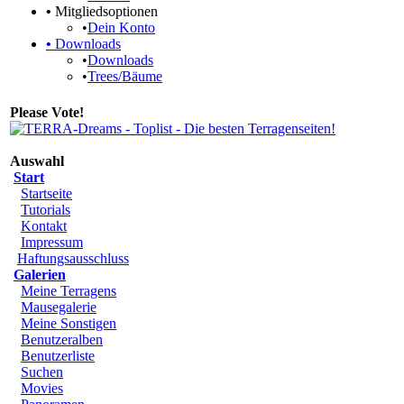
•
Mitgliedsoptionen
•
Dein Konto
•
Downloads
•
Downloads
•
Trees/Bäume
Please Vote!
Auswahl
Start
Startseite
Tutorials
Kontakt
Impressum
Haftungsausschluss
Galerien
Meine Terragens
Mausegalerie
Meine Sonstigen
Benutzeralben
Benutzerliste
Suchen
Movies