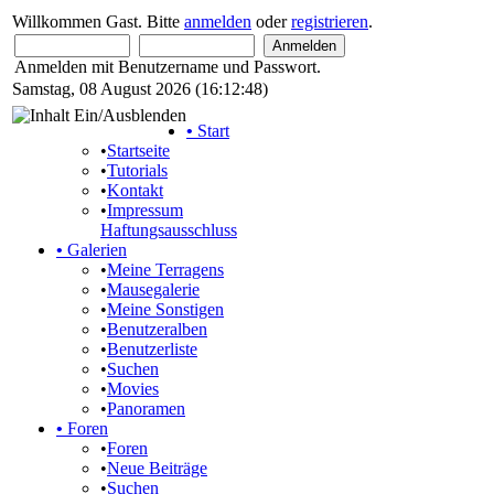
Willkommen Gast. Bitte
anmelden
oder
registrieren
.
Anmelden mit Benutzername und Passwort.
Samstag, 08 August 2026 (16:12:48)
•
Start
•
Startseite
•
Tutorials
•
Kontakt
•
Impressum
Haftungsausschluss
•
Galerien
•
Meine Terragens
•
Mausegalerie
•
Meine Sonstigen
•
Benutzeralben
•
Benutzerliste
•
Suchen
•
Movies
•
Panoramen
•
Foren
•
Foren
•
Neue Beiträge
•
Suchen