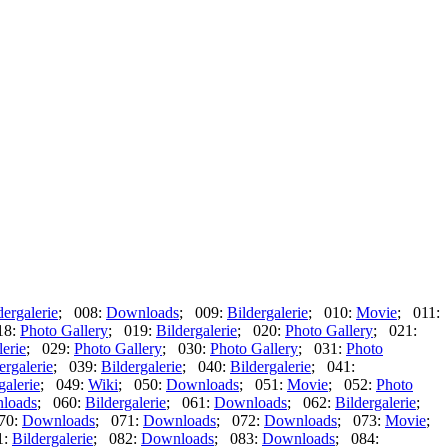
dergalerie
; 008:
Downloads
; 009:
Bildergalerie
; 010:
Movie
; 011:
18:
Photo Gallery
; 019:
Bildergalerie
; 020:
Photo Gallery
; 021:
lerie
; 029:
Photo Gallery
; 030:
Photo Gallery
; 031:
Photo
ergalerie
; 039:
Bildergalerie
; 040:
Bildergalerie
; 041:
galerie
; 049:
Wiki
; 050:
Downloads
; 051:
Movie
; 052:
Photo
loads
; 060:
Bildergalerie
; 061:
Downloads
; 062:
Bildergalerie
;
70:
Downloads
; 071:
Downloads
; 072:
Downloads
; 073:
Movie
;
1:
Bildergalerie
; 082:
Downloads
; 083:
Downloads
; 084: