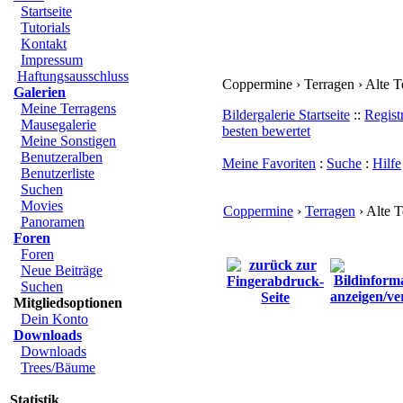
Startseite
Tutorials
Kontakt
Impressum
Haftungsausschluss
Coppermine › Terragen › Alte T
Galerien
Meine Terragens
Bildergalerie Startseite
::
Regist
Mausegalerie
besten bewertet
Meine Sonstigen
Benutzeralben
Meine Favoriten
:
Suche
:
Hilfe
Benutzerliste
Suchen
Movies
Coppermine
›
Terragen
› Alte T
Panoramen
Foren
Foren
Neue Beiträge
Suchen
Mitgliedsoptionen
Dein Konto
Downloads
Downloads
Trees/Bäume
Statistik