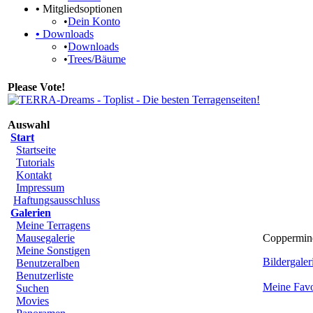
•
Mitgliedsoptionen
•
Dein Konto
•
Downloads
•
Downloads
•
Trees/Bäume
Please Vote!
Auswahl
Start
Startseite
Tutorials
Kontakt
Impressum
Haftungsausschluss
Galerien
Meine Terragens
Mausegalerie
Coppermin
Meine Sonstigen
Bildergaleri
Benutzeralben
Benutzerliste
Meine Favo
Suchen
Movies