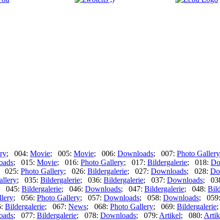
ry
; 004:
Movie
; 005:
Movie
; 006:
Downloads
; 007:
Photo Gallery
oads
; 015:
Movie
; 016:
Photo Gallery
; 017:
Bildergalerie
; 018:
Do
; 025:
Photo Gallery
; 026:
Bildergalerie
; 027:
Downloads
; 028:
Do
allery
; 035:
Bildergalerie
; 036:
Bildergalerie
; 037:
Downloads
; 03
; 045:
Bildergalerie
; 046:
Downloads
; 047:
Bildergalerie
; 048:
Bild
lery
; 056:
Photo Gallery
; 057:
Downloads
; 058:
Downloads
; 059
6:
Bildergalerie
; 067:
News
; 068:
Photo Gallery
; 069:
Bildergalerie
oads
; 077:
Bildergalerie
; 078:
Downloads
; 079:
Artikel
; 080:
Artik