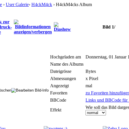
e
›
User Galerie
›
H4ckM4ck
› H4ckM4cks Album
Bild 1/
Hochgeladen am
Donnerstag, 01 Januar 
Name des Albums
Dateigrösse
Bytes
Abmessungen
x Pixel
Angezeigt
mal
Favoriten
zu Favoriten hinzufüge
BBCode
Links und BBCode für F
Wie soll das Bild darges
Effekt