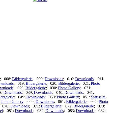
; 008:
Bildergalerie
; 009:
Downloads
; 010:
Downloads
; 011:
wnloads
; 019:
Bildergalerie
; 020:
Bildergalerie
; 021:
Photo
wnloads
; 029:
Bildergalerie
; 030:
Photo Gallery
; 031:
8:
Downloads
; 039:
Downloads
; 040:
Downloads
; 041:
ergalerie
; 049:
Downloads
; 050:
Photo Gallery
; 051:
Startseite
;
:
Photo Gallery
; 060:
Downloads
; 061:
Bildergalerie
; 062:
Photo
; 070:
Downloads
; 071:
Bildergalerie
; 072:
Bildergalerie
; 073:
el
; 081:
Downloads
; 082:
Downloads
; 083:
Downloads
; 084: