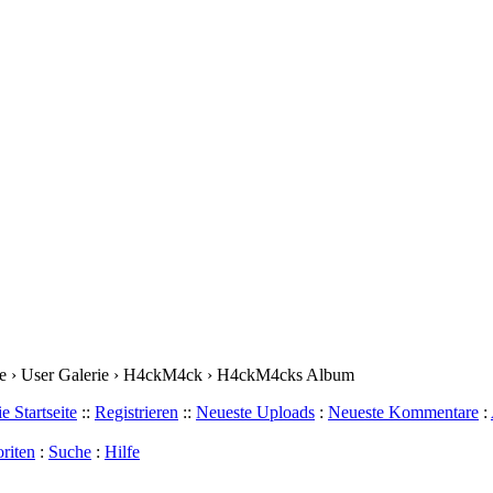
e › User Galerie › H4ckM4ck › H4ckM4cks Album
e Startseite
::
Registrieren
::
Neueste Uploads
:
Neueste Kommentare
:
riten
:
Suche
:
Hilfe