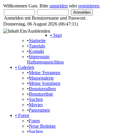
Willkommen Gast. Bitte
anmelden
oder
registrieren
.
Anmelden mit Benutzername und Passwort.
Donnerstag, 06 August 2026 (06:47:11)
•
Start
•
Startseite
•
Tutorials
•
Kontakt
•
Impressum
Haftungsausschluss
•
Galerien
•
Meine Terragens
•
Mausegalerie
•
Meine Sonstigen
•
Benutzeralben
•
Benutzerliste
•
Suchen
•
Movies
•
Panoramen
•
Foren
•
Foren
•
Neue Beiträge
•
Suchen