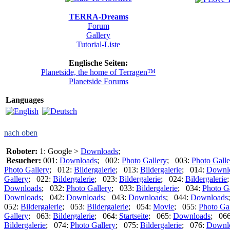
TERRA-Dreams
Forum
Gallery
Tutorial-Liste
Englische Seiten:
Planetside, the home of Terragen™
Planetside Forums
Languages
nach oben
Roboter:
1: Google >
Downloads
;
Besucher:
001:
Downloads
; 002:
Photo Gallery
; 003:
Photo Galle
Photo Gallery
; 012:
Bildergalerie
; 013:
Bildergalerie
; 014:
Downl
Gallery
; 022:
Bildergalerie
; 023:
Bildergalerie
; 024:
Bildergalerie
Downloads
; 032:
Photo Gallery
; 033:
Bildergalerie
; 034:
Photo G
Downloads
; 042:
Downloads
; 043:
Downloads
; 044:
Downloads
052:
Bildergalerie
; 053:
Bildergalerie
; 054:
Movie
; 055:
Photo Gal
Gallery
; 063:
Bildergalerie
; 064:
Startseite
; 065:
Downloads
; 06
Bildergalerie
; 074:
Photo Gallery
; 075:
Bildergalerie
; 076:
Downl