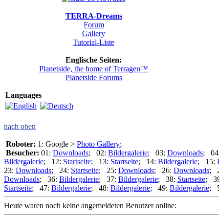
TERRA-Dreams
Forum
Gallery
Tutorial-Liste
Englische Seiten:
Planetside, the home of Terragen™
Planetside Forums
Languages
nach oben
Roboter:
1: Google >
Photo Gallery
;
Besucher:
01:
Downloads
; 02:
Bildergalerie
; 03:
Downloads
; 04
Bildergalerie
; 12:
Startseite
; 13:
Startseite
; 14:
Bildergalerie
; 15:
23:
Downloads
; 24:
Startseite
; 25:
Downloads
; 26:
Downloads
; 
Downloads
; 36:
Bildergalerie
; 37:
Bildergalerie
; 38:
Startseite
; 3
Startseite
; 47:
Bildergalerie
; 48:
Bildergalerie
; 49:
Bildergalerie
; 
Heute waren noch keine angemeldeten Benutzer online: