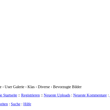
› User Galerie › Klas › Diverse › Bevorzugte Bilder
e Startseite
::
Registrieren
::
Neueste Uploads
:
Neueste Kommentare
:
riten
:
Suche
:
Hilfe