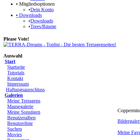
•
Mitgliedsoptionen
•
Dein Konto
•
Downloads
•
Downloads
•
Trees/Bäume
Please Vote!
Auswahl
Start
Startseite
Tutorials
Kontakt
Impressum
Haftungsausschluss
Galerien
Meine Terragens
Mausegalerie
Coppermine 
Meine Sonstigen
Benutzeralben
Bildergaleri
Benutzerliste
Suchen
Meine Favo
Movies