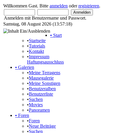
Willkommen Gast. Bitte
anmelden
oder
registrieren
.
Anmelden mit Benutzername und Passwort.
Samstag, 08 August 2026 (13:57:18)
•
Start
•
Startseite
•
Tutorials
•
Kontakt
•
Impressum
Haftungsausschluss
•
Galerien
•
Meine Terragens
•
Mausegalerie
•
Meine Sonstigen
•
Benutzeralben
•
Benutzerliste
•
Suchen
•
Movies
•
Panoramen
•
Foren
•
Foren
•
Neue Beiträge
•
Suchen