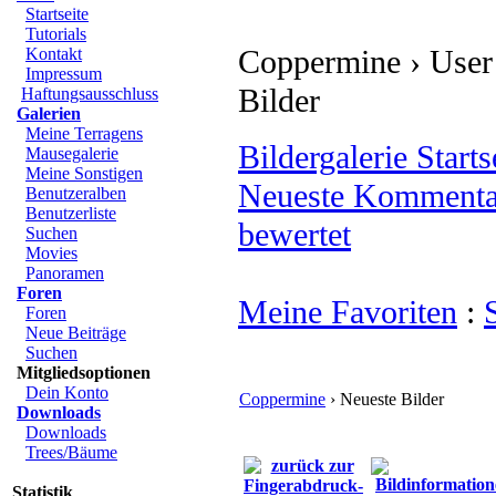
Startseite
Tutorials
Coppermine › User G
Kontakt
Impressum
Bilder
Haftungsausschluss
Galerien
Meine Terragens
Bildergalerie Starts
Mausegalerie
Meine Sonstigen
Neueste Kommenta
Benutzeralben
Benutzerliste
bewertet
Suchen
Movies
Panoramen
Foren
Meine Favoriten
:
Foren
Neue Beiträge
Suchen
Mitgliedsoptionen
Dein Konto
Coppermine
› Neueste Bilder
Downloads
Downloads
Trees/Bäume
Statistik