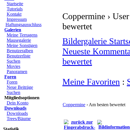
Startseite
Tutorials
Coppermine › User G
Kontakt
Impressum
bewertet
Haftungsausschluss
Galerien
Meine Terragens
Bildergalerie Starts
Mausegalerie
Meine Sonstigen
Neueste Kommenta
Benutzeralben
Benutzerliste
bewertet
Suchen
Movies
Panoramen
Foren
Meine Favoriten
:
Foren
Neue Beiträge
Suchen
Mitgliedsoptionen
Dein Konto
Coppermine
› Am besten bewertet
Downloads
Downloads
Trees/Bäume
Statistik