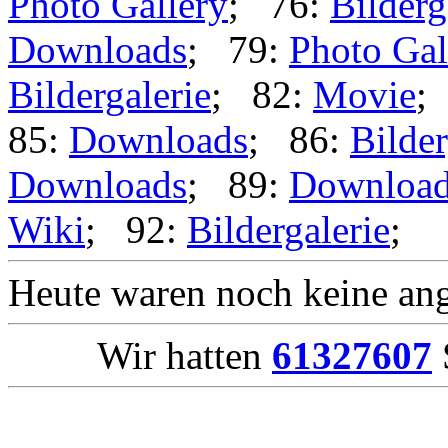
Photo Gallery
; 76:
Bilderg
Downloads
; 79:
Photo Gal
Bildergalerie
; 82:
Movie
;
85:
Downloads
; 86:
Bilder
Downloads
; 89:
Downloa
Wiki
; 92:
Bildergalerie
;
Heute waren noch keine ang
Wir hatten
61327607