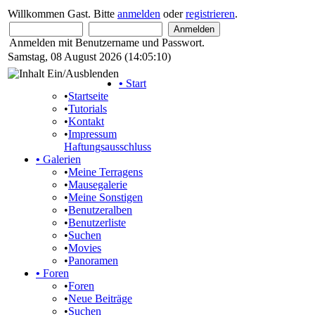
Willkommen Gast. Bitte
anmelden
oder
registrieren
.
Anmelden mit Benutzername und Passwort.
Samstag, 08 August 2026 (14:05:10)
•
Start
•
Startseite
•
Tutorials
•
Kontakt
•
Impressum
Haftungsausschluss
•
Galerien
•
Meine Terragens
•
Mausegalerie
•
Meine Sonstigen
•
Benutzeralben
•
Benutzerliste
•
Suchen
•
Movies
•
Panoramen
•
Foren
•
Foren
•
Neue Beiträge
•
Suchen