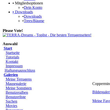
•
Mitgliedsoptionen
•
Dein Konto
•
Downloads
•
Downloads
•
Trees/Bäume
Please Vote!
Auswahl
Start
Startseite
Tutorials
Kontakt
Impressum
Haftungsausschluss
Galerien
Meine Terragens
Mausegalerie
Coppermine
Meine Sonstigen
Bildergaleri
Benutzeralben
Benutzerliste
Meine Favo
Suchen
Movies