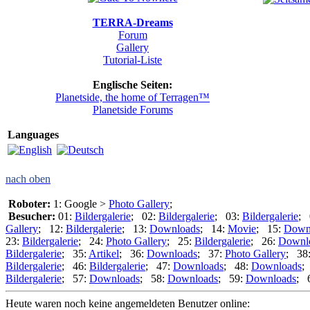
TERRA-Dreams
Forum
Gallery
Tutorial-Liste
Englische Seiten:
Planetside, the home of Terragen™
Planetside Forums
Languages
nach oben
Roboter:
1: Google >
Photo Gallery
;
Besucher:
01:
Bildergalerie
; 02:
Bildergalerie
; 03:
Bildergalerie
; 
Gallery
; 12:
Bildergalerie
; 13:
Downloads
; 14:
Movie
; 15:
Down
23:
Bildergalerie
; 24:
Photo Gallery
; 25:
Bildergalerie
; 26:
Downl
Bildergalerie
; 35:
Artikel
; 36:
Downloads
; 37:
Photo Gallery
; 38
Bildergalerie
; 46:
Bildergalerie
; 47:
Downloads
; 48:
Downloads
;
Bildergalerie
; 57:
Downloads
; 58:
Downloads
; 59:
Downloads
; 
Heute waren noch keine angemeldeten Benutzer online: