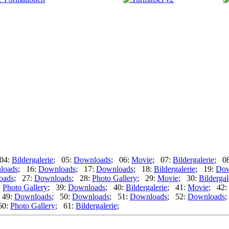
04:
Bildergalerie
; 05:
Downloads
; 06:
Movie
; 07:
Bildergalerie
; 0
loads
; 16:
Downloads
; 17:
Downloads
; 18:
Bildergalerie
; 19:
Dow
oads
; 27:
Downloads
; 28:
Photo Gallery
; 29:
Movie
; 30:
Bildergal
:
Photo Gallery
; 39:
Downloads
; 40:
Bildergalerie
; 41:
Movie
; 42:
 49:
Downloads
; 50:
Downloads
; 51:
Downloads
; 52:
Downloads
;
60:
Photo Gallery
; 61:
Bildergalerie
;