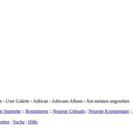
 › User Galerie › Adiwan › Adiwans Album › Am meisten angesehen
e Startseite
::
Registrieren
::
Neueste Uploads
:
Neueste Kommentare
:
riten
:
Suche
:
Hilfe