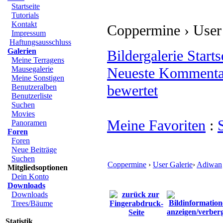
Startseite
Tutorials
Kontakt
Coppermine › User
Impressum
Haftungsausschluss
Galerien
Bildergalerie Starts
Meine Terragens
Mausegalerie
Neueste Kommenta
Meine Sonstigen
bewertet
Benutzeralben
Benutzerliste
Suchen
Movies
Meine Favoriten
:
Panoramen
Foren
Foren
Neue Beiträge
Suchen
Coppermine
›
User Galerie
›
Adiwan
Mitgliedsoptionen
Dein Konto
Downloads
Downloads
Trees/Bäume
Statistik