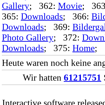
Gallery
; 362:
Movie
; 36
365:
Downloads
; 366:
Bil
Downloads
; 369:
Bilderga
Photo Gallery
; 372:
Down
Downloads
; 375:
Home
;
Heute waren noch keine ang
Wir hatten
61215751
Interactive software releas