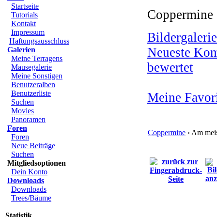
Startseite
Coppermine 
Tutorials
Kontakt
Impressum
Bildergalerie
Haftungsausschluss
Neueste Ko
Galerien
Meine Terragens
bewertet
Mausegalerie
Meine Sonstigen
Benutzeralben
Benutzerliste
Meine Favor
Suchen
Movies
Panoramen
Foren
Coppermine
› Am meis
Foren
Neue Beiträge
Suchen
Mitgliedsoptionen
Dein Konto
Downloads
Downloads
Trees/Bäume
Statistik