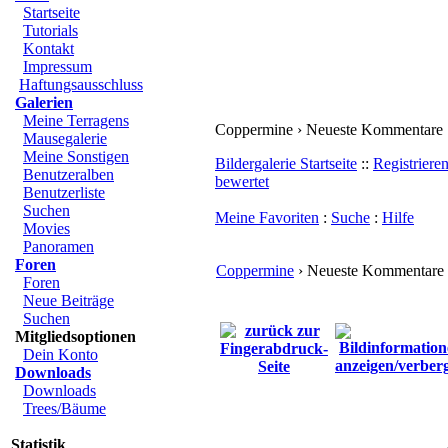
Startseite
Tutorials
Kontakt
Impressum
Haftungsausschluss
Galerien
Meine Terragens
Coppermine › Neueste Kommentare
Mausegalerie
Meine Sonstigen
Bildergalerie Startseite
::
Registriere
Benutzeralben
bewertet
Benutzerliste
Suchen
Meine Favoriten
:
Suche
:
Hilfe
Movies
Panoramen
Foren
Coppermine
› Neueste Kommentare
Foren
Neue Beiträge
Suchen
Mitgliedsoptionen
Dein Konto
Downloads
Downloads
Trees/Bäume
Statistik