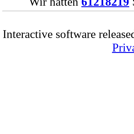
Wir hatten
61218219
Interactive software releas
Priv