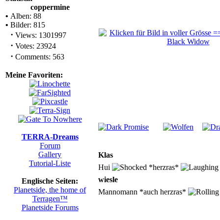
coppermine
•
Alben: 88
•
Bilder: 815
·
Views: 1301997
·
Votes: 23924
·
Comments: 563
Meine Favoriten:
TERRA-Dreams
Forum
Gallery
Klas
Tutorial-Liste
Hui
*herzras*
wiesle
Englische Seiten:
Planetside, the home of
Mannomann *auch herzras*
Terragen™
Planetside Forums