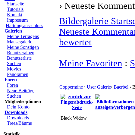
› Neueste Komment
Startseite
Tutorials
Kontakt
Bildergalerie Starts
Impressum
Haftungsausschluss
Neueste Kommenta
Galerien
Meine Terragens
bewertet
Mausegalerie
Meine Sonstigen
Benutzeralben
Benutzerliste
Meine Favoriten
:
S
Suchen
Movies
Panoramen
Foren
Foren
Coppermine
›
User Galerie
›
Baerbel
› B
Neue Beiträge
Suchen
Mitgliedsoptionen
Dein Konto
Downloads
Downloads
Black Widow
Trees/Bäume
Statistik