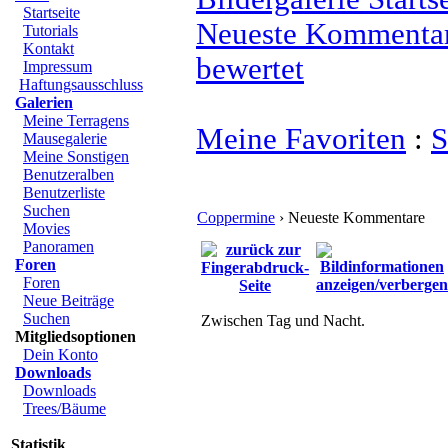
Startseite
Neueste Kommenta
Tutorials
Kontakt
bewertet
Impressum
Haftungsausschluss
Galerien
Meine Terragens
Meine Favoriten
:
S
Mausegalerie
Meine Sonstigen
Benutzeralben
Benutzerliste
Suchen
Coppermine
› Neueste Kommentare
Movies
Panoramen
Foren
Foren
Neue Beiträge
Suchen
Zwischen Tag und Nacht.
Mitgliedsoptionen
Dein Konto
Downloads
Downloads
Trees/Bäume
Statistik