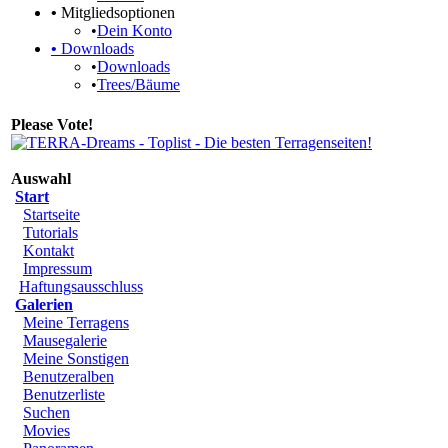
•
Mitgliedsoptionen
•
Dein Konto
•
Downloads
•
Downloads
•
Trees/Bäume
Please Vote!
Auswahl
Start
Startseite
Tutorials
Kontakt
Impressum
Haftungsausschluss
Galerien
Meine Terragens
Mausegalerie
Meine Sonstigen
Benutzeralben
Benutzerliste
Suchen
Movies