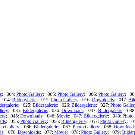
s
; 004:
Photo Gallery
; 005:
Photo Gallery
; 006:
Photo Gallery
; 00
 014:
Bildergalerie
; 015:
Photo Gallery
; 016:
Downloads
; 017:
Bil
dergalerie
; 025:
Bildergalerie
; 026:
Bildergalerie
; 027:
Photo Galler
lery
; 035:
Bildergalerie
; 036:
Downloads
; 037:
Bildergalerie
; 038
ery
; 045:
Downloads
; 046:
Movie
; 047:
Bildergalerie
; 048:
Photo 
ads
; 055:
Photo Gallery
; 056:
Bildergalerie
; 057:
Photo Gallery
; 0
to Gallery
; 066:
Bildergalerie
; 067:
Photo Gallery
; 068:
Download
ds
; 076:
Downloads
; 077:
Movie
; 078:
Photo Gallery
; 079:
Bilder