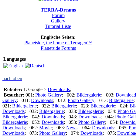
TERRA-Dreams
Forum
Gallery
Tutorial-Liste
Englische Seiten:
Planetside, the home of Terragen™
Planetside Forums
Languages
nach oben
Roboter:
1: Google >
Downloads
;
Besucher:
001:
Photo Gallery
; 002:
Bildergalerie
; 003:
Download
Gallery
; 011:
Downloads
; 012:
Photo Gallery
; 013:
Bildergalerie
;
021:
Bildergalerie
; 022:
Bildergalerie
; 023:
Bildergalerie
; 024:
Bil
Downloads
; 032:
Bildergalerie
; 033:
Bildergalerie
; 034:
Photo Gal
Bildergalerie
; 042:
Downloads
; 043:
Downloads
; 044:
Photo Gall
Bildergalerie
; 052:
Downloads
; 053:
Photo Gallery
; 054:
Downlo
Downloads
; 062:
Movie
; 063:
News
; 064:
Downloads
; 065:
Pho
Downloads
; 073:
Photo Gallery
; 074:
Downloads
; 075:
Downloa