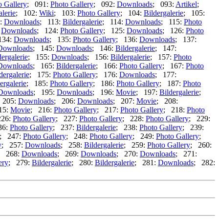
o Gallery
; 091:
Photo Gallery
; 092:
Downloads
; 093:
Artikel
;
alerie
; 102:
Wiki
; 103:
Photo Gallery
; 104:
Bildergalerie
; 105:
2:
Downloads
; 113:
Bildergalerie
; 114:
Downloads
; 115:
Photo
:
Downloads
; 124:
Photo Gallery
; 125:
Downloads
; 126:
Photo
134:
Downloads
; 135:
Photo Gallery
; 136:
Downloads
; 137:
Downloads
; 145:
Downloads
; 146:
Bildergalerie
; 147:
dergalerie
; 155:
Downloads
; 156:
Bildergalerie
; 157:
Photo
Downloads
; 165:
Bildergalerie
; 166:
Photo Gallery
; 167:
Photo
dergalerie
; 175:
Photo Gallery
; 176:
Downloads
; 177:
ergalerie
; 185:
Photo Gallery
; 186:
Photo Gallery
; 187:
Photo
Downloads
; 195:
Downloads
; 196:
Movie
; 197:
Bildergalerie
;
 205:
Downloads
; 206:
Downloads
; 207:
Movie
; 208:
15:
Movie
; 216:
Photo Gallery
; 217:
Photo Gallery
; 218:
Photo
226:
Photo Gallery
; 227:
Photo Gallery
; 228:
Photo Gallery
; 229:
36:
Photo Gallery
; 237:
Bildergalerie
; 238:
Photo Gallery
; 239:
; 247:
Photo Gallery
; 248:
Photo Gallery
; 249:
Photo Gallery
;
y
; 257:
Downloads
; 258:
Bildergalerie
; 259:
Photo Gallery
; 260:
; 268:
Downloads
; 269:
Downloads
; 270:
Downloads
; 271:
ery
; 279:
Bildergalerie
; 280:
Bildergalerie
; 281:
Downloads
; 282: