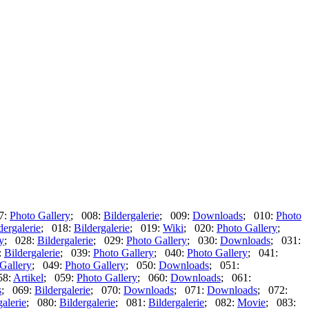
7:
Photo Gallery
; 008:
Bildergalerie
; 009:
Downloads
; 010:
Photo
dergalerie
; 018:
Bildergalerie
; 019:
Wiki
; 020:
Photo Gallery
;
y
; 028:
Bildergalerie
; 029:
Photo Gallery
; 030:
Downloads
; 031:
:
Bildergalerie
; 039:
Photo Gallery
; 040:
Photo Gallery
; 041:
Gallery
; 049:
Photo Gallery
; 050:
Downloads
; 051:
58:
Artikel
; 059:
Photo Gallery
; 060:
Downloads
; 061:
s
; 069:
Bildergalerie
; 070:
Downloads
; 071:
Downloads
; 072:
galerie
; 080:
Bildergalerie
; 081:
Bildergalerie
; 082:
Movie
; 083: