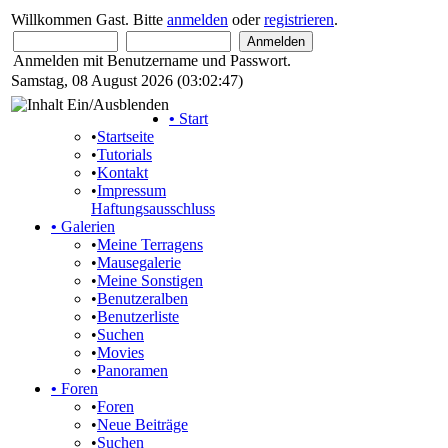
Willkommen Gast. Bitte
anmelden
oder
registrieren
.
Anmelden mit Benutzername und Passwort.
Samstag, 08 August 2026 (03:02:47)
•
Start
•
Startseite
•
Tutorials
•
Kontakt
•
Impressum
Haftungsausschluss
•
Galerien
•
Meine Terragens
•
Mausegalerie
•
Meine Sonstigen
•
Benutzeralben
•
Benutzerliste
•
Suchen
•
Movies
•
Panoramen
•
Foren
•
Foren
•
Neue Beiträge
•
Suchen