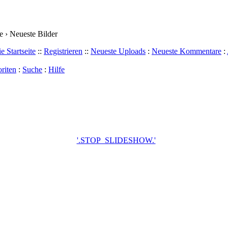
 › Neueste Bilder
e Startseite
::
Registrieren
::
Neueste Uploads
:
Neueste Kommentare
:
riten
:
Suche
:
Hilfe
'.STOP_SLIDESHOW.'