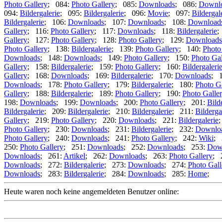
Photo Gallery
; 084:
Photo Gallery
; 085:
Downloads
; 086:
Downl
094:
Bildergalerie
; 095:
Bildergalerie
; 096:
Movie
; 097:
Bildergal
Bildergalerie
; 106:
Downloads
; 107:
Downloads
; 108:
Download
Gallery
; 116:
Photo Gallery
; 117:
Downloads
; 118:
Bildergalerie
;
Gallery
; 127:
Photo Gallery
; 128:
Photo Gallery
; 129:
Downloads
Photo Gallery
; 138:
Bildergalerie
; 139:
Photo Gallery
; 140:
Photo
Downloads
; 148:
Downloads
; 149:
Photo Gallery
; 150:
Photo Gal
Gallery
; 158:
Bildergalerie
; 159:
Photo Gallery
; 160:
Bildergaleri
Gallery
; 168:
Downloads
; 169:
Bildergalerie
; 170:
Downloads
; 
Downloads
; 178:
Photo Gallery
; 179:
Bildergalerie
; 180:
Photo G
Gallery
; 188:
Bildergalerie
; 189:
Photo Gallery
; 190:
Photo Galle
198:
Downloads
; 199:
Downloads
; 200:
Photo Gallery
; 201:
Bild
Bildergalerie
; 209:
Bildergalerie
; 210:
Bildergalerie
; 211:
Bilderga
Gallery
; 219:
Photo Gallery
; 220:
Downloads
; 221:
Bildergalerie
Photo Gallery
; 230:
Downloads
; 231:
Bildergalerie
; 232:
Downlo
Photo Gallery
; 240:
Downloads
; 241:
Photo Gallery
; 242:
Wiki
; 
250:
Photo Gallery
; 251:
Downloads
; 252:
Downloads
; 253:
Dow
Downloads
; 261:
Artikel
; 262:
Downloads
; 263:
Photo Gallery
; 
Downloads
; 272:
Bildergalerie
; 273:
Downloads
; 274:
Photo Gall
Downloads
; 283:
Bildergalerie
; 284:
Downloads
; 285:
Home
;
Heute waren noch keine angemeldeten Benutzer online: