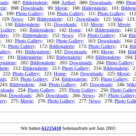
oads
; 087:
Bildergalerie
; 088:
Artikel
; 089:
Downloads
; 090:
Phot
erie
; 098:
Downloads
; 99:
Movie
; 100:
Bildergalerie
; 101:
Bilderg
s
; 109:
Photo Gallery
; 110:
Photo Gallery
; 111:
Photo Gallery
; 11
 119:
News
; 120:
Bildergalerie
; 121:
Downloads
; 122:
Wiki
; 123
; 130:
Bildergalerie
; 131:
Downloads
; 132:
Movie
; 133:
Movie
; 
 Gallery
; 141:
Bildergalerie
; 142:
Home
; 143:
Bildergalerie
; 144:
lery
; 151:
Bildergalerie
; 152:
News
; 153:
Photo Gallery
; 154:
Bil
e
; 161:
Photo Gallery
; 162:
Photo Gallery
; 163:
Downloads
; 164:
171:
Photo Gallery
; 172:
Bildergalerie
; 173:
Photo Gallery
; 174:
Bil
allery
; 181:
Bildergalerie
; 182:
Downloads
; 183:
Movie
; 184:
Bild
ry
; 191:
Bildergalerie
; 192:
Bildergalerie
; 193:
Bildergalerie
; 194:
ergalerie
; 202:
Bildergalerie
; 203:
Downloads
; 204:
Photo Gallery
;
lerie
; 212:
Bildergalerie
; 213:
Photo Gallery
; 214:
Bildergalerie
; 2
; 222:
Photo Gallery
; 223:
Home
; 224:
Downloads
; 225:
Movie
; 
ads
; 233:
Photo Gallery
; 234:
Bildergalerie
; 235:
Photo Gallery
; 2
243:
Bildergalerie
; 244:
Photo Gallery
; 245:
Downloads
; 246:
Wiki
nloads
; 254:
Photo Gallery
; 255:
Photo Gallery
; 256:
Photo Galler
264:
Downloads
; 265:
Downloads
; 266:
News
; 267:
Photo Gallery
ery
; 275:
Movie
; 276:
Photo Gallery
; 277:
News
; 278:
Photo Gall
Wir hatten
61215418
Seitenaufrufe seit Juni 2003