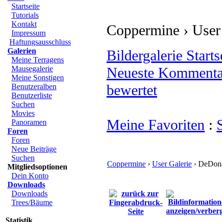
Startseite
Tutorials
Kontakt
Coppermine › User 
Impressum
Haftungsausschluss
Galerien
Bildergalerie Starts
Meine Terragens
Mausegalerie
Neueste Kommenta
Meine Sonstigen
bewertet
Benutzeralben
Benutzerliste
Suchen
Movies
Meine Favoriten
:
Panoramen
Foren
Foren
Neue Beiträge
Suchen
Coppermine
›
User Galerie
› DeDonat
Mitgliedsoptionen
Dein Konto
Downloads
Downloads
Trees/Bäume
Statistik