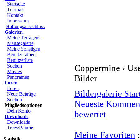
Start
Startseite
Tutorials
Kontakt
Impressum
Haftungsausschluss
Galerien
Meine Terragens
Mausegalerie
Meine Sonstigen
Benutzeralben
Benutzerliste
Coppermine › User G
Suchen
Movies
Bilder
Panoramen
Foren
Foren
Bildergalerie Startse
Neue Beiträge
Suchen
Neueste Kommentar
Mitgliedsoptionen
Dein Konto
bewertet
Downloads
Downloads
Trees/Bäume