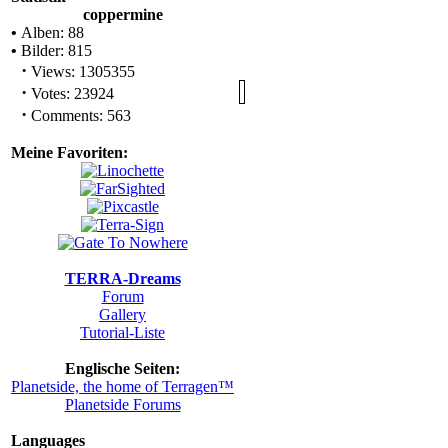
Meine Favoriten
:
S
Statistik
coppermine
•
Alben: 88
•
Bilder: 815
·
Views: 1305355
·
Votes: 23924
·
Comments: 563
Meine Favoriten:
'.ST
TERRA-Dreams
Forum
Gallery
Tutorial-Liste
Englische Seiten:
Planetside, the home of
Terragen™
Planetside Forums