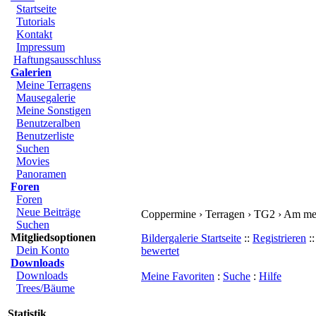
Startseite
Tutorials
Kontakt
Impressum
Haftungsausschluss
Galerien
Meine Terragens
Mausegalerie
Meine Sonstigen
Benutzeralben
Benutzerliste
Suchen
Coppermine › Terr
Movies
Panoramen
Foren
Bildergalerie Starts
Foren
Neue Beiträge
Neueste Kommenta
Suchen
Mitgliedsoptionen
bewertet
Dein Konto
Downloads
Downloads
Trees/Bäume
Meine Favoriten
:
Statistik