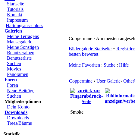
Startseite
Tutorials
Kontakt
Impressum
Haftungsausschluss
Galerien
Meine Terragens
Coppermine › Am meisten angese
Mausegalerie
Meine Sonstigen
Bildergalerie Startseite
::
Registrie
Benutzeralben
besten bewertet
Benutzerliste
Suchen
Meine Favoriten
:
Suche
:
Hilfe
Movies
Panoramen
Foren
Coppermine
›
User Galerie
›
Other
Foren
Neue Beiträge
Suchen
Mitgliedsoptionen
Dein Konto
Smoke
Downloads
Downloads
Trees/Bäume
Statistik