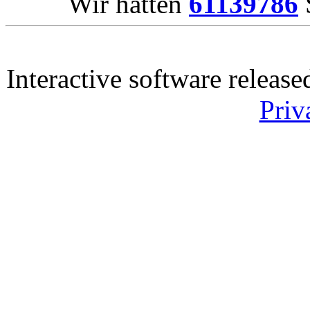
Wir hatten
61139786
S
Interactive software releas
Priv