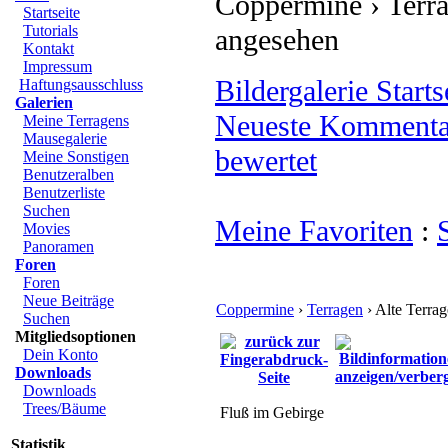
Coppermine › Terra
Startseite
Tutorials
angesehen
Kontakt
Impressum
Bildergalerie Starts
Haftungsausschluss
Galerien
Neueste Kommenta
Meine Terragens
Mausegalerie
bewertet
Meine Sonstigen
Benutzeralben
Benutzerliste
Suchen
Meine Favoriten
:
Movies
Panoramen
Foren
Foren
Neue Beiträge
Coppermine
›
Terragen
› Alte Terra
Suchen
Mitgliedsoptionen
Dein Konto
Downloads
Downloads
Trees/Bäume
Fluß im Gebirge
Statistik