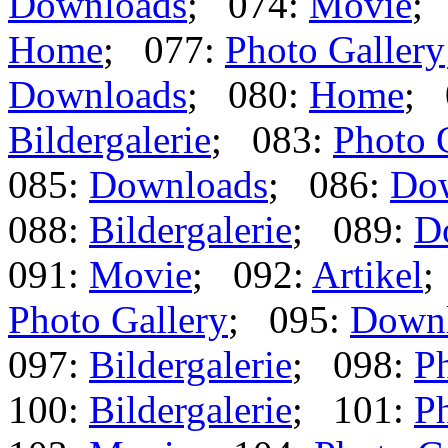
Downloads
; 074:
Movie
;
Home
; 077:
Photo Gallery
Downloads
; 080:
Home
; 
Bildergalerie
; 083:
Photo 
085:
Downloads
; 086:
Do
088:
Bildergalerie
; 089:
D
091:
Movie
; 092:
Artikel
;
Photo Gallery
; 095:
Down
097:
Bildergalerie
; 098:
Ph
100:
Bildergalerie
; 101:
Ph