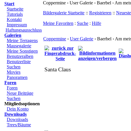
Coppermine › User Galerie › Baerbel › Am mei
Start
Startseite
Bildergalerie Startseite
::
Registrieren
::
Neueste
Tutorials
Kontakt
Meine Favoriten
:
Suche
:
Hilfe
Impressum
Haftungsausschluss
Galerien
Coppermine
›
User Galerie
› Baerbel › Am mei
Meine Terragens
Mausegalerie
Meine Sonstigen
Benutzeralben
Benutzerliste
Suchen
Santa Claus
Movies
Panoramen
Foren
Foren
Neue Beiträge
Suchen
Mitgliedsoptionen
Dein Konto
Downloads
Downloads
Trees/Bäume