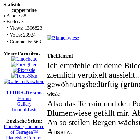
Statistik
coppermine
•
Alben: 88
•
Bilder: 815
·
Views: 1306823
·
Votes: 23924
·
Comments: 563
Meine Favoriten:
TheElement
Ich empfehle dir deine Bild
ziemlich verpixelt aussieht..
gewöhnungsbedürftig (grü
TERRA-Dreams
wiesle
Forum
Also das Terrain und den Pov
Gallery
Tutorial-Liste
Blumenwiese gefällt mir. Ab
An so steilen Bergen wächst
Englische Seiten:
Planetside, the home
Ansatz.
of Terragen™
Planetside Forums