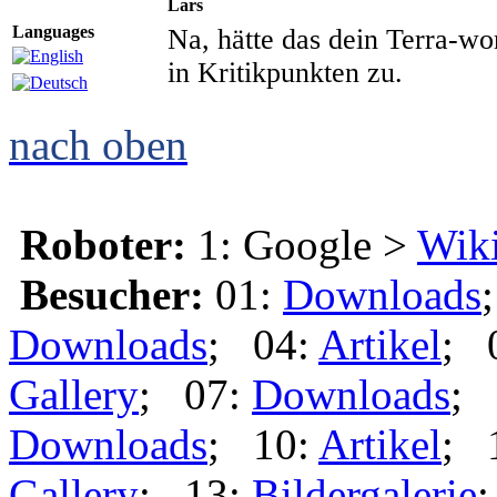
Lars
Languages
Na, hätte das dein Terra-w
in Kritikpunkten zu.
nach oben
Roboter:
1: Google >
Wik
Besucher:
01:
Downloads
Downloads
; 04:
Artikel
; 
Gallery
; 07:
Downloads
; 
Downloads
; 10:
Artikel
; 
Gallery
; 13:
Bildergalerie