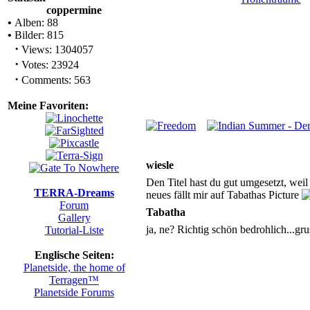
coppermine
•
Alben: 88
•
Bilder: 815
·
Views: 1304057
·
Votes: 23924
·
Comments: 563
Meine Favoriten:
wiesle
Den Titel hast du gut umgesetzt, wei
TERRA-Dreams
neues fällt mir auf Tabathas Picture
Forum
Tabatha
Gallery
ja, ne? Richtig schön bedrohlich...grus
Tutorial-Liste
Englische Seiten:
Planetside, the home of
Terragen™
Planetside Forums