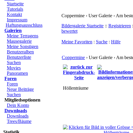
Startseite
Tutorials
Kontakt
Coppermine › User Galerie › Am best
Impressum
Haftungsausschluss
Bildergalerie Startseite
::
Registrieren
Galerien
bewertet
Meine Terragens
Mausegalerie
Meine Favoriten
:
Suche
:
Hilfe
Meine Sonstigen
Benutzeralben
Benutzerliste
Coppermine
› User Galerie › Am best
Suchen
Movies
Panoramen
Foren
Foren
Höllenträume
Neue Beiträge
Suchen
Mitgliedsoptionen
Dein Konto
Downloads
Downloads
Trees/Bäume
Statistik