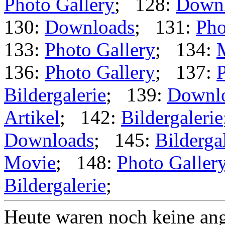
Photo Gallery
; 128:
Down
130:
Downloads
; 131:
Pho
133:
Photo Gallery
; 134:
136:
Photo Gallery
; 137:
P
Bildergalerie
; 139:
Downl
Artikel
; 142:
Bildergalerie
Downloads
; 145:
Bilderga
Movie
; 148:
Photo Galler
Bildergalerie
;
Heute waren noch keine ang