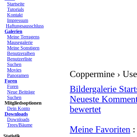
Start
Startseite
Tutorials
Kontakt
Impressum
Haftungsausschluss
Galerien
Meine Terragens
Mausegalerie
Meine Sonstigen
Benutzeralben
Benutzerliste
Suchen
Movies
Panoramen
Foren
Foren
Coppermine › User Galerie › amsel › Am 
Neue Beiträge
Suchen
Bildergalerie Startseite
::
Registrieren
::
N
Mitgliedsoptionen
bewertet
Dein Konto
Downloads
Meine Favoriten
:
Suche
:
Hilfe
Downloads
Trees/Bäume