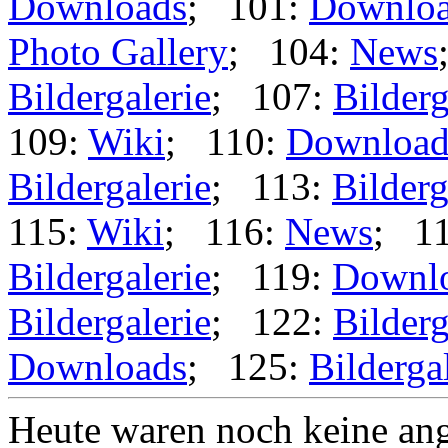
Downloads
; 101:
Downlo
Photo Gallery
; 104:
News
Bildergalerie
; 107:
Bilderg
109:
Wiki
; 110:
Download
Bildergalerie
; 113:
Bilderg
115:
Wiki
; 116:
News
; 1
Bildergalerie
; 119:
Downl
Bildergalerie
; 122:
Bilderg
Downloads
; 125:
Bilderga
Heute waren noch keine ang