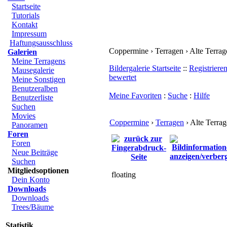
Startseite
Tutorials
Kontakt
Impressum
Haftungsausschluss
Coppermine › Terragen › Alte Terrag
Galerien
Meine Terragens
Bildergalerie Startseite
::
Registriere
Mausegalerie
bewertet
Meine Sonstigen
Benutzeralben
Meine Favoriten
:
Suche
:
Hilfe
Benutzerliste
Suchen
Movies
Coppermine
›
Terragen
› Alte Terra
Panoramen
Foren
Foren
Neue Beiträge
Suchen
Mitgliedsoptionen
floating
Dein Konto
Downloads
Downloads
Trees/Bäume
Statistik