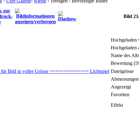
e
›
User Galerie
›
wiesle
› Terragen › Bevorzugte Bilder
Bild 21
Hochgeladen 
Hochgeladen
Name des Al
Bewertung (5
Dateigrösse
Abmessungen
Angezeigt
Favoriten
Effekt