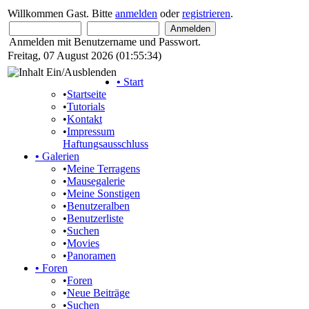
Willkommen Gast. Bitte
anmelden
oder
registrieren
.
Anmelden mit Benutzername und Passwort.
Freitag, 07 August 2026 (01:55:34)
•
Start
•
Startseite
•
Tutorials
•
Kontakt
•
Impressum
Haftungsausschluss
•
Galerien
•
Meine Terragens
•
Mausegalerie
•
Meine Sonstigen
•
Benutzeralben
•
Benutzerliste
•
Suchen
•
Movies
•
Panoramen
•
Foren
•
Foren
•
Neue Beiträge
•
Suchen