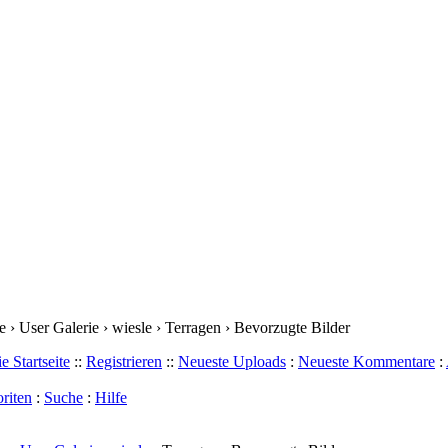
› User Galerie › wiesle › Terragen › Bevorzugte Bilder
e Startseite
::
Registrieren
::
Neueste Uploads
:
Neueste Kommentare
:
riten
:
Suche
:
Hilfe