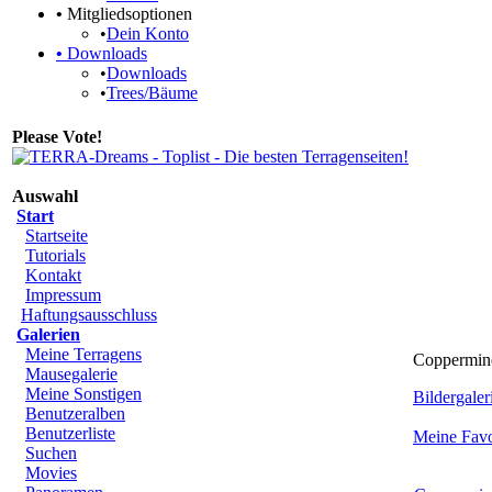
•
Mitgliedsoptionen
•
Dein Konto
•
Downloads
•
Downloads
•
Trees/Bäume
Please Vote!
Auswahl
Start
Startseite
Tutorials
Kontakt
Impressum
Haftungsausschluss
Galerien
Meine Terragens
Coppermine 
Mausegalerie
Meine Sonstigen
Bildergaleri
Benutzeralben
Benutzerliste
Meine Favo
Suchen
Movies