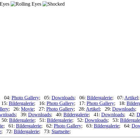
; 04:
Photo Gallery
; 05:
Downloads
; 06:
Bildergalerie
; 07:
Artikel
 15:
Bildergalerie
; 16:
Photo Gallery
; 17:
Photo Gallery
; 18:
Bilder
lery
; 26:
Movie
; 27:
Photo Gallery
; 28:
Artikel
; 29:
Downloads
; 
wnloads
; 39:
Downloads
; 40:
Bildergalerie
; 41:
Downloads
; 42:
D
 50:
Bildergalerie
; 51:
Bildergalerie
; 52:
Downloads
; 53:
Bildergale
ie
; 61:
Bildergalerie
; 62:
Photo Gallery
; 63:
Bildergalerie
; 64:
Dow
e
; 72:
Bildergalerie
; 73:
Startseite
;