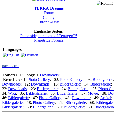
TERRA-Dreams
Forum
Gallery
Tutorial-Liste
Englische Seiten:
Planetside, the home of Terragen™
Planetside Forums
Languages
nach oben
Roboter:
1: Google >
Downloads
;
Besucher:
01:
Photo Gallery
; 02:
Photo Gallery
; 03:
Bildergalerie
Downloads
; 12:
Downloads
; 13:
Bildergalerie
; 14:
Bildergalerie
;
22:
Downloads
; 23:
Bildergalerie
; 24:
Bildergalerie
; 25:
Photo Gal
34:
Wiki
; 35:
Bildergalerie
; 36:
Bildergalerie
; 37:
Movie
; 38:
Do
46:
Bildergalerie
; 47:
Photo Gallery
; 48:
Downloads
; 49:
Artikel
;
Bildergalerie
; 58:
Photo Gallery
; 59:
Bildergalerie
; 60:
Bildergaler
Bildergalerie
; 69:
Bildergalerie
; 70:
Bildergalerie
; 71:
Bildergaleri