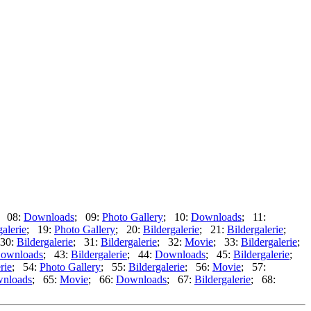
; 08:
Downloads
; 09:
Photo Gallery
; 10:
Downloads
; 11:
galerie
; 19:
Photo Gallery
; 20:
Bildergalerie
; 21:
Bildergalerie
;
30:
Bildergalerie
; 31:
Bildergalerie
; 32:
Movie
; 33:
Bildergalerie
;
ownloads
; 43:
Bildergalerie
; 44:
Downloads
; 45:
Bildergalerie
;
rie
; 54:
Photo Gallery
; 55:
Bildergalerie
; 56:
Movie
; 57:
nloads
; 65:
Movie
; 66:
Downloads
; 67:
Bildergalerie
; 68: