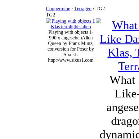
Coppermine
›
Terragen
› TG2
TG2
Playing with objects 1-
990 x angesehen
Alien
Queen by Franz Munz,
conversion for Poser by
Sixus1:
http://www.sixus1.com
What 
Like
anges
drago
dynamic 