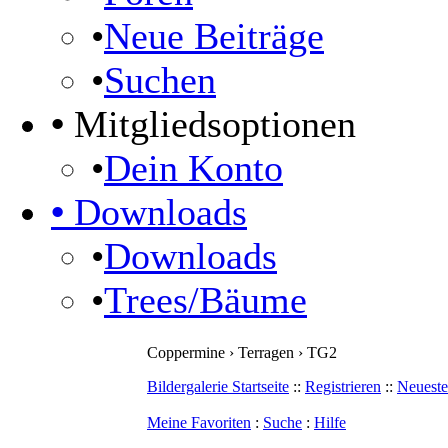
•
Neue Beiträge
•
Suchen
•
Mitgliedsoptionen
•
Dein Konto
•
Downloads
•
Downloads
•
Trees/Bäume
Coppermine › Terragen › TG2
Bildergalerie Startseite
::
Registrieren
::
Neueste
Meine Favoriten
:
Suche
:
Hilfe