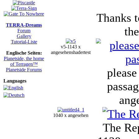
Thanks 
TERRA-Dreams
the
Forum
Gallery
Tutorial-Liste
v5-1143 x
angesehen
shadertest
Englische Seiten:
Planetside, the home
of Terragen™
please
Planetside Forums
Languages
passag
ang
1040 x angesehen
The Re