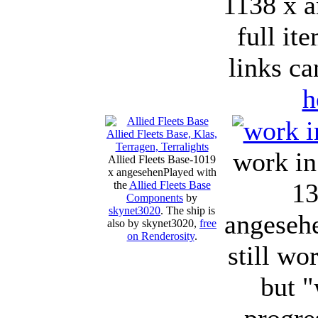
1138 x 
full it
links ca
h
work in
Allied Fleets Base-1019
x angesehen
Played with
13
the
Allied Fleets Base
Components
by
skynet3020
. The ship is
angeseh
also by skynet3020,
free
on Renderosity
.
still wo
but "