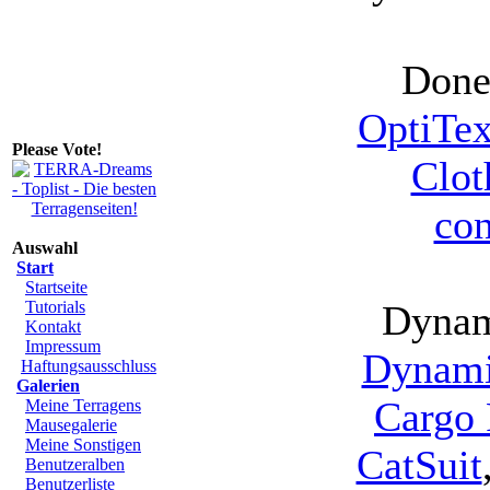
Done 
OptiTe
Please Vote!
Clot
con
Auswahl
Start
Startseite
Tutorials
Dynam
Kontakt
Impressum
Dynami
Haftungsausschluss
Galerien
Cargo
Meine Terragens
Mausegalerie
Meine Sonstigen
CatSuit
Benutzeralben
Benutzerliste