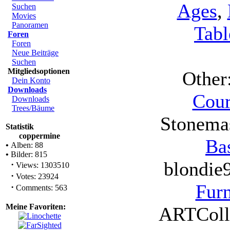
Ages
,
Suchen
Movies
Panoramen
Tabl
Foren
Foren
Neue Beiträge
Suchen
Mitgliedsoptionen
Other
Dein Konto
Downloads
Cour
Downloads
Trees/Bäume
Stonema
Statistik
coppermine
Ba
•
Alben: 88
•
Bilder: 815
blondie
·
Views: 1303510
·
Votes: 23924
Furn
·
Comments: 563
Meine Favoriten:
ARTColla